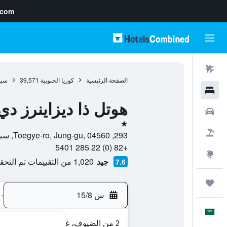
.com
رحلات طيران
الصفحة الرئيسية
كوريا الجنوبية
39,571
سي
فنادق
هوتل ذا ديزاينرز د
سيارات
نجمة واحدة
حزم العروض
293, Toegye-ro, Jung-gu, 04560, سيول, Seoul, كوريا الجنوبية
+82 (0) 22 285 5401
استكشاف
جيد
1,020 من التقييمات تم التحقق منها
7.6
رحلات
س 15/8
-
العَرَبِيَّة
2 من الضيوف، غرفة واحدة