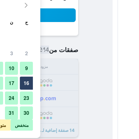
بح
ح
ن
244 ﷼
صفقات من
/
أرخص سعر اللي
3
2
مزود
الإجما
10
9
244
17
16
24
23
249
31
30
254
منخفض
متو
14 صفقة إضافية لـ هوتل ذا ديزاينرز دي دي بي