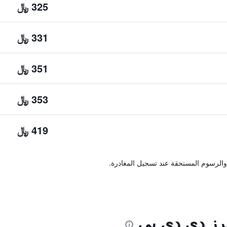
325 ﷼
331 ﷼
351 ﷼
353 ﷼
419 ﷼
والرسوم المستحقة عند تسجيل المغادرة.
نرز دي دي بي