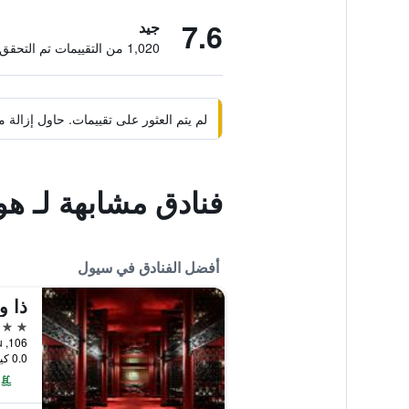
7.6
جيد
1,020 من التقييمات تم التحقق منها
لم يتم العثور على تقييمات. حاول إزال
فنادق مشابهة لـ هو
أفضل الفنادق في سيول
ذا 
5 نجوم
106, Sogong-ro, Jung-gu, سيول, كوريا الجنوبية
0.0 كيلومتر عن وسط المدينة