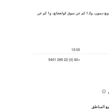
يتمتع مكان إقامة "Hotel The Designers DDP" بموقع جيد في حي يونغ غو في سول حيث يبعد مسافة 1.2 كم عن سوق دونغ ديمون، و1.2 كم عن سوق كوانغجانغ، و1 كم عن
13:00
+82 (0) 22 285 5401
ع المناطق