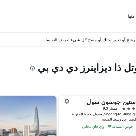
ة مرشح أو تغيير بحثك أو مسح كل شيء لعرض التقييمات.
تل ذا ديزاينرز دي دي بي
وستين جوسون سول
ممتاز 9.3
حوض السباحة
واي فاي مجاني