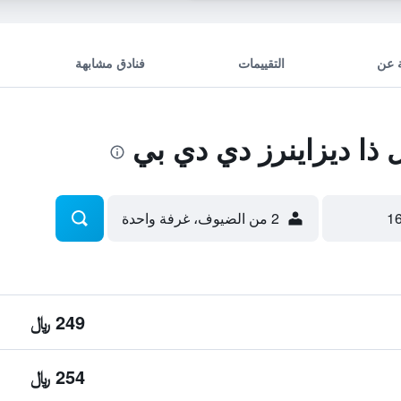
 عن
التقييمات
فنادق مشابهة
ا ديزاينرز دي دي بي
2 من الضيوف، غرفة واحدة
249 ﷼
254 ﷼