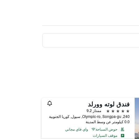
فندق لوته وورلد
5 نجوم
ممتاز 9.2
240, Olympic-ro, Songpa-gu, سيول, كوريا الجنوبية
0.0 كيلومتر عن وسط المدينة
حوض السباحة
واي فاي مجاني
موقف السيارات