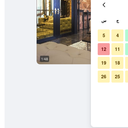
ج
س
5
4
12
11
1/48
آخر
19
18
26
25