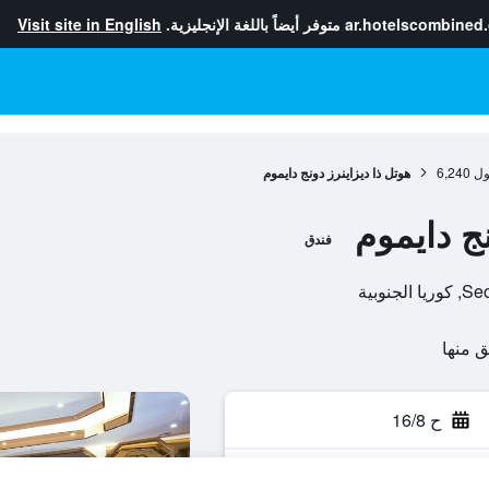
ar.hotelscombined
متوفر أيضاً باللغة الإنجليزية.
Visit site in English
ول
6,240
هوتل ذا ديزاينرز دونج دايموم
نج دايموم
فندق
ح 16/8