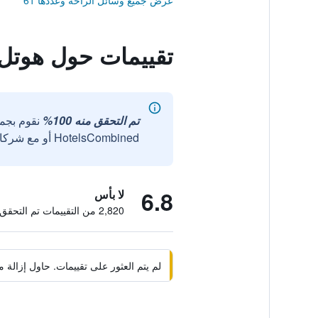
عرض جميع وسائل الراحة وعددها 61
تقييمات حول هوتل ذ
تم التحقق منه 100%
نقوم بجم
HotelsCombined أو مع شركائنا الخارجيين الموثوقين.
6.8
لا بأس
2,820 من التقييمات تم التحقق منها
لم يتم العثور على تقييمات. حاول إزال