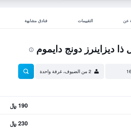
 عن
التقييمات
فنادق مشابهة
ا ديزاينرز دونج دايموم
2 من الضيوف، غرفة واحدة
190 ﷼
230 ﷼