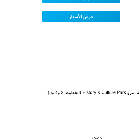
عرض الأسعار
يتميز Hotel The Designers Dongdaemun بموقع ملائم على بُعد دقيقتين فقط سيرًا على الأقدام من مخرج رقم 5 لمحطة مترو History & Culture Park (الخطوط 2 و4 و5)،
12:00