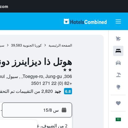
.com
رحلات طيران
الصفحة الرئيسية
كوريا الجنوبية
39,583
سي
فنادق
هوتل ذا ديزاينرز دو
سيارات
2 نجمتين
حزم العروض
306, Toegye-ro, Jung-gu, , سيول, Seoul, كوريا الجنوبية
+82 (0) 22 271 3501
استكشاف
جيد
2,820 من التقييمات تم التحقق منها
6.8
رحلات
س 15/8
-
العَرَبِيَّة
2 من الضيوف، غرفة واحدة