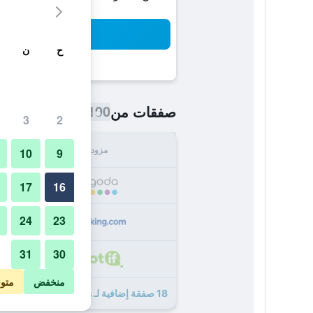
بح
ح
ن
190 ﷼
صفقات من
/
أرخص سعر اللي
3
2
مزود
الإجما
10
9
190
17
16
24
23
230
31
30
232
منخفض
متو
18 صفقة إضافية لـ هوتل ذا ديزاينرز دونج دايموم