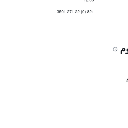
+82 (0) 22 271 3501
وم
ي