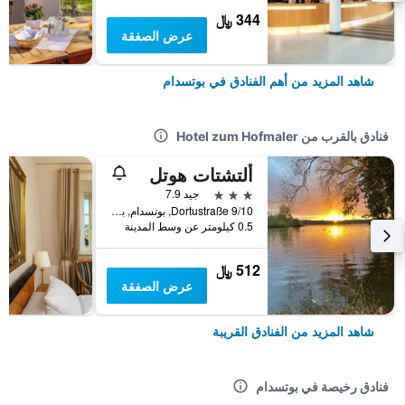
344 ﷼
عرض الصفقة
شاهد المزيد من أهم الفنادق في بوتسدام
فنادق بالقرب من Hotel zum Hofmaler
ألتشتات هوتل
3 نجوم
جيد 7.9
Dortustraße 9/10, بوتسدام, براندنبورغ, ألمانيا
0.5 كيلومتر عن وسط المدينة
512 ﷼
عرض الصفقة
شاهد المزيد من الفنادق القريبة
فنادق رخيصة في بوتسدام