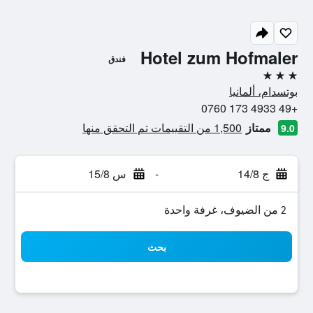
Hotel zum Hofmaler
فندق
3 نجوم
بوتسدام، ألمانيا
+49 4933 173 0760
ممتاز
1,500 من التقييمات تم التحقق منها
9.0
ج 14/8
-
س 15/8
2 من الضيوف، غرفة واحدة
بحث