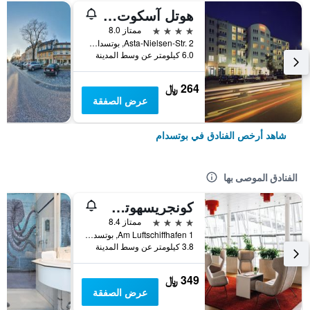
هوتل آسكوت-بريستول
4 نجوم
ممتاز 8.0
Asta-Nielsen-Str. 2, بوتسدام, براندنبورغ, ألمانيا
6.0 كيلومتر عن وسط المدينة
264 ﷼
عرض الصفقة
شاهد أرخص الفنادق في بوتسدام
الفنادق الموصى بها
كونجريسهوتل بوتسدام آم تيمبلينر سي
4 نجوم
ممتاز 8.4
Am Luftschiffhafen 1, بوتسدام, براندنبورغ, ألمانيا
3.8 كيلومتر عن وسط المدينة
349 ﷼
عرض الصفقة