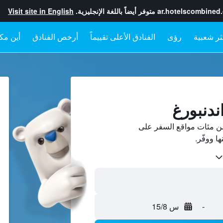
ar.hotelscombined
متوفر أيضاً باللغة الإنجليزية.
Visit site in English
رؤى
الفنادق الأعلى تقييماً
أرخص الفنادق
أين مكا
ندنبورغ
من مئات مواقع السفر على
-
س 15/8