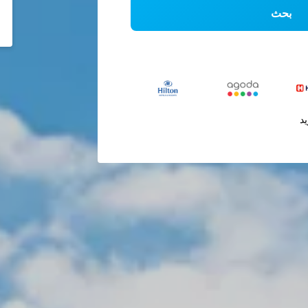
بحث
يد