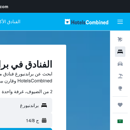
.com
رحلات طيران
فنادق
الفنادق في برا
سيارات
ابحث عن براندنبورغ فنادق 
حزم العروض
HotelsCombined وقارن بينها ووفّر.
استكشاف
2 من الضيوف، غرفة واحدة
رحلات
ج 14/8
العَرَبِيَّة