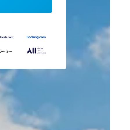
...والمز