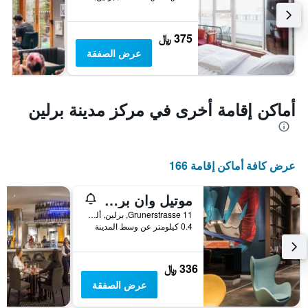
375 ﷼
عرض الصفقة
أماكن إقامة أخرى في مركز مدينة برلين
عرض كافة أماكن إقامة 166
موتيل وان برلين-أليكساندربلاتز
Grunerstrasse 11, برلين, ألمانيا
0.4 كيلومتر عن وسط المدينة
336 ﷼
عرض الصفقة