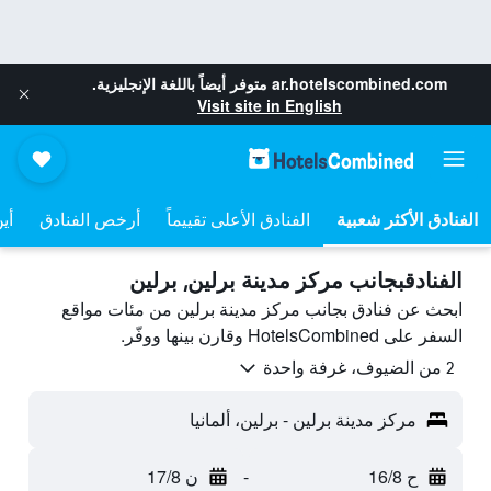
ar.hotelscombined.com
متوفر أيضاً باللغة الإنجليزية.
Visit site in English
الفنادق الأعلى تقييماً
أرخص الفنادق
أي
الفنادقبجانب مركز مدينة برلين, برلين
ابحث عن فنادق بجانب مركز مدينة برلين من مئات مواقع
السفر على HotelsCombined وقارن بينها ووفّر.
2 من الضيوف، غرفة واحدة
مركز مدينة برلين - برلين، ألمانيا
ح 16/8
-
ن 17/8