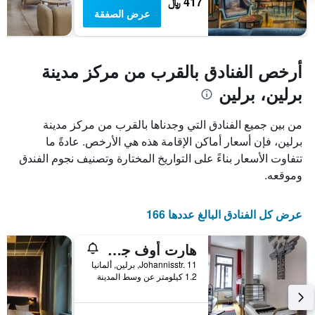
417 ﷼
عرض الصفقة
أرخص الفنادق بالقرب من مركز مدينة
برلين، برلين
من بين جميع الفنادق التي وجدناها بالقرب من مركز مدينة
برلين، فإن أسعار أماكن الإقامة هذه هي الأرخص. عادةً ما
تتفاوت الأسعار بناءً على التواريخ المختارة وتصنيف نجوم الفندق
وموقعه.
عرض كل الفنادق البالغ عددها 166
هارت أوف جولد هوستل برلين
Johannisstr. 11, برلين, ألمانيا
1.2 كيلومتر عن وسط المدينة