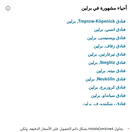
أحياء مشهورة في برلين
فنادق Treptow-Köpenick, برلين
فنادق انسي, برلين
فنادق ويسنيسى, برلين
فنادق زفاف, برلين
فنادق تيرغارتين, برلين
فنادق Steglitz, برلين
فنادق ميته, برلين
فنادق Neukölln, برلين
فنادق كروزبرج, برلين
فنادق سبانداو, برلين
فنادق رينيكيندورف, برلين
فنادق شارلوتنبورغ, برلين
فنادق Friedrichshain, برلين
فنادق Tempelhof, برلين
*
يحاول HotelsCombined بشكل دائم الحصول على الأسعار الدقيقة، ولكن