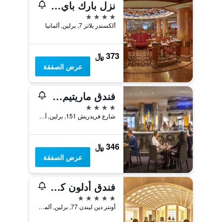
نزل بارك باي راديسون برلين أليكساندربلاتز
4 نجوم
ألكسندر بلاتز 7, برلين, ألمانيا
373 ﷼
عرض الصفقة
فندق ماريتيم برو آرتي برلين
4 نجوم
شارع فريدريش 151, برلين, ألمانيا
346 ﷼
عرض الصفقة
فندق أدلون كمبينسكي برلين
5 نجوم
أونتر دين ليندن 77, برلين, ألمانيا