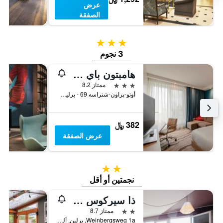
عرض
الصفقة
3 نجوم
3 نجوم
هامبتون باي هيلتون برلين سيتي سنتر ألكساندربلاتس
3 نجوم
ممتاز 8.2
أوتو-براون-شتراسه 69 - برلين, برلين, ألمانيا
382 ﷼
عرض الصفقة
2 نجمتين
نجمتين أو أقل
ذا سيركوس هوستل
2 نجمتين
ممتاز 8.7
Weinbergsweg 1a, برلين, ألمانيا