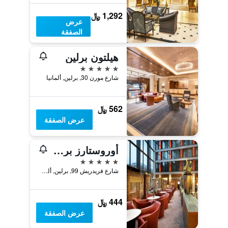
1,292 ﷼
عرض
الصفقة
هيلتون برلين
5 نجوم
شارع مورن 30, برلين, ألمانيا
562 ﷼
عرض الصفقة
أوروستارز برلين
5 نجوم
شارع فريدريش 99, برلين, ألمانيا
444 ﷼
عرض الصفقة