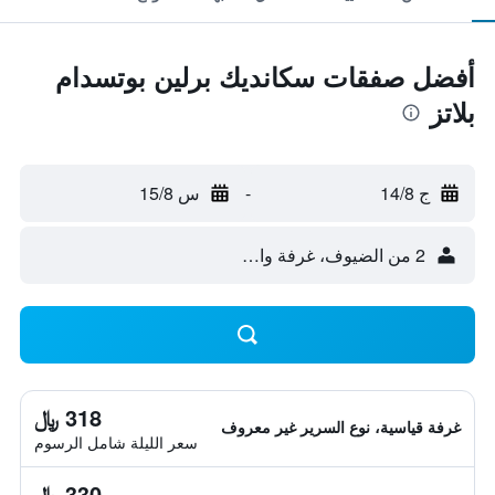
أفضل صفقات سكانديك برلين بوتسدام
بلاتز
ج 14/8
-
س 15/8
2 من الضيوف، غرفة واحدة
318 ﷼
غرفة قياسية، نوع السرير غير معروف
سعر الليلة شامل الرسوم
330 ﷼