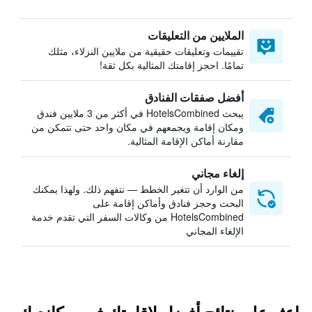
الملايين من التعليقات
تقييمات وتعليقات حقيقية من ملايين النزلاء، مثلك
تمامًا. احجز إقامتك المثالية بكل ثقة!
أفضل صفقات الفنادق
يبحث HotelsCombined في أكثر من 3 ملايين فندق
ومكان إقامة ويجمعهم في مكان واحد حتى تتمكن من
مقارنة أماكن الإقامة المثالية.
إلغاء مجاني
من الوارد أن تتغير الخطط — نتفهم ذلك. ولهذا يمكنك
البحث وحجز فنادق وأماكن إقامة على
HotelsCombined من وكالات السفر التي تقدم خدمة
الإلغاء المجاني