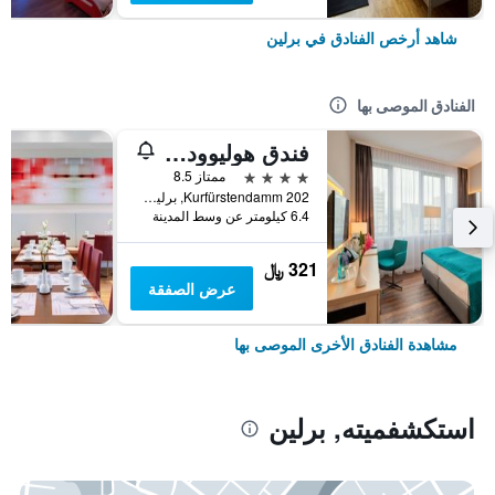
شاهد أرخص الفنادق في برلين
الفنادق الموصى بها
فندق هوليوود ميديا أم كورفورستيندام
4 نجوم
ممتاز 8.5
Kurfürstendamm 202, برلين, ألمانيا
6.4 كيلومتر عن وسط المدينة
321 ﷼
عرض الصفقة
مشاهدة الفنادق الأخرى الموصى بها
استكشفميته, برلين