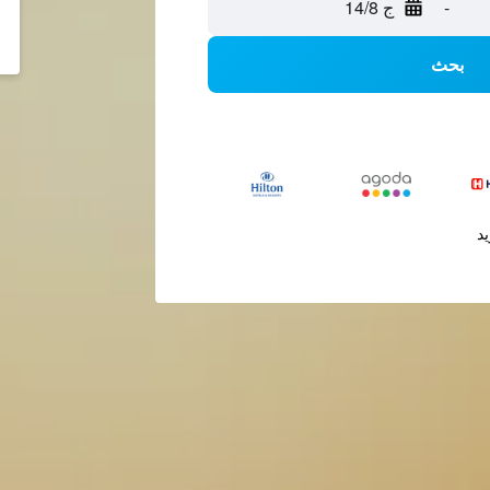
-
ج 14/8
بحث
يد