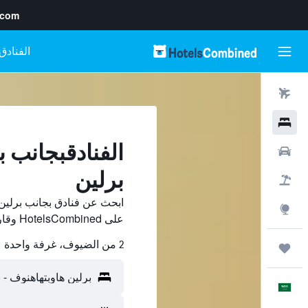
.com
رحلات طيران
فنادق
الفنادقبجانب ب
سيارات
برلين
حزم العروض
ابحث عن فنادق بجانب برلين
استكشاف
على HotelsCombined وقارن بينها ووفّر.
2 من الضيوف، غرفة واحدة
رحلات
العَرَبِيَّة