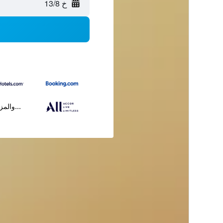
خ 13/8
...والمز