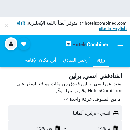
ar.hotelscombined.com
متوفر أيضاً باللغة الإنجليزية.
Visit
site in English
رؤى
أرخص الفنادق
أين مكان الإقامة
الفنادقفي انسي, برلين
ابحث عن انسي، برلين فنادق من مئات مواقع السفر على
HotelsCombined وقارن بينها ووفّر.
2 من الضيوف، غرفة واحدة
انسي - برلين، ألمانيا
ج 14/8
-
س 15/8