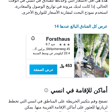
هذه هي أقل الأسعار التي وجدناها للفنادق في انسي في الوقت
X
الذي
الحالي. إذا كانت لديك مرونة في تواريخ الوصول والمغادرة،
يعرض
استخدم نموذج البحث لمقارنة الأسعار للتواريخ الأخرى.
أيام
الأسبوع.
يتضمن
عرض كل الفنادق البالغ عددها 14
المخطط
التالي
Forsthaus
1
محور
3 نجوم
جيد 6.7
Y
Stölpchenweg 45, برلين, ألمانيا
الذي
22.4 كيلومتر عن وسط المدينة
يعرض
متوسط
453 ﷼
سعر
عرض الصفقة
غرفة
أماكن للإقامة في انسي
تصفح وقم بتكبير الخريطة على المناطق في انسي التي تخطط
لزيارتها للعثور على أماكن الإقامة القريبة منها. يمكن