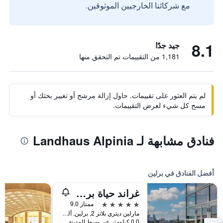
مع شركائنا الخارجيين الموثوقين.
8.1
جيد جدًا
1,181 من التقييمات تم التحقق منها
لم يتم العثور على تقييمات. حاول إزالة مرشح أو تغيير بحثك أو
مسح كل شيء لعرض التقييمات.
فنادق مشابهة لـ Landhaus Alpinia
أفضل الفنادق في برلين
غراند حياة برلين
5 نجوم
ممتاز 9.0
مارلين ديتري بلاتز 2, برلين, ألمانيا
0.0 كيلومتر عن وسط المدينة