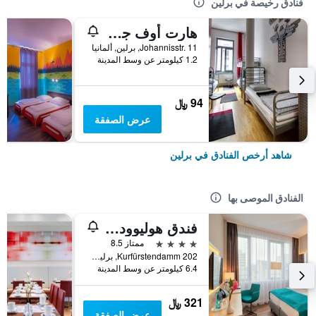
فنادق رخيصة في برلين
هارت أوف جولد هوستل برلين
Johannisstr. 11, برلين, ألمانيا
1.2 كيلومتر عن وسط المدينة
94 ﷼
عرض الصفقة
شاهد أرخص الفنادق في برلين
الفنادق الموصى بها
فندق هوليوود ميديا أم كورفورستيندام
4 نجوم
ممتاز 8.5
Kurfürstendamm 202, برلين, ألمانيا
6.4 كيلومتر عن وسط المدينة
321 ﷼
عرض الصفقة