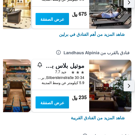
675 ﷼
عرض الصفقة
شاهد المزيد من أهم الفنادق في برلين
فنادق بالقرب من Landhaus Alpinia
موتيل بلاس برلين
3 نجوم
جيد 7.7
Silbersteinstraße 30-34, برلين, ألمانيا
5.9 كيلومتر عن وسط المدينة
235 ﷼
عرض الصفقة
شاهد المزيد من الفنادق القريبة