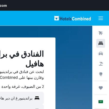
.com
رحلات طيران
فنادق
الفنادق في برا
سيارات
هافيل
حزم العروض
ابحث عن فنادق في براندينبو
استكشاف
وقارن بينها على HotelsCombined ووفّر.
2 من الضيوف، غرفة واحدة
رحلات
العَرَبِيَّة