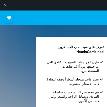
تعرف على سبب حب المسافرين لـ
HotelsCombined
قارن المراجعات التقييمية للفنادق التي
تم جمعها من آلاف تعليقات
المستخدمين.
بحث واحد يمنحك أسعاراً دقيقة للفنادق
ذات الأسعار المعقولة.
قم بتخصيص النتائج حسب سلسلة
الفنادق ووسائل الراحة والسعر وغير
ذلك من الأمور.