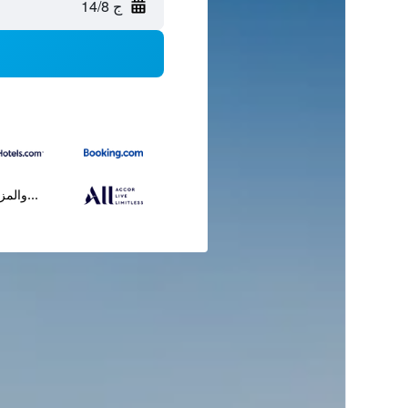
ج 14/8
...والمز