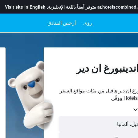
ar.hotelscombined
متوفر أيضاً باللغة الإنجليزية.
Visit site in English
رؤى
أرخص الفنادق
ندينبورغ ان دير
رغ ان دير هافيل من مئات مواقع السفر