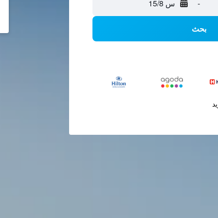
-
س 15/8
بحث
يد