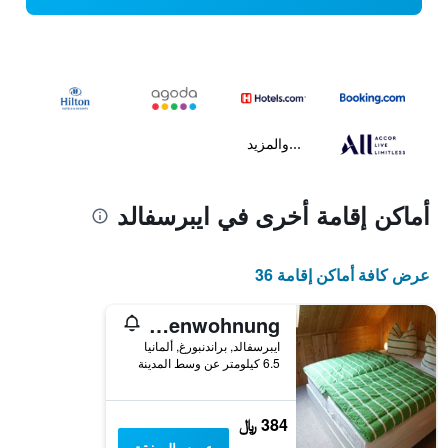
...والمزيد
أماكن إقامة أخرى في ايبرسفالد
عرض كافة أماكن إقامة 36
Schorfheider Ferienwohnung
ايبرسفالد, براندنبورغ, ألمانيا
6.5 كيلومتر عن وسط المدينة
384 ﷼