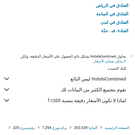
الفنادق في الرياض
الفنادق في المنامة
الفنادق في لندن
الفنادق في جدّة
الفنادق في القاهرة
*
يحاول HotelsCombined بشكل دائم الحصول على الأسعار الدقيقة، ولكن
لا يمكن ضمان الأسعار
.
إليك السبب:
HotelsCombined ليس البائع
نقوم بتجميع الكثير من البيانات لك
لماذا لا تكون الأسعار دقيقة بنسبة 100٪؟
الصفحة الرئيسية
ألمانيا
303,539
براندنبورغ
7,294
رهينسبرغ
225