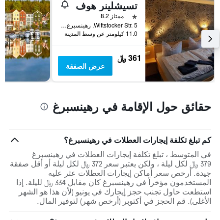
أيام
تسيشلينر هوف
الأسبوع.
نجمة واحدة
ممتاز 8.2
يتضمن
Wittstocker Str. 5, رهينسبرغ, براندنبورغ, ألمانيا
المخطط
11.0 كيلومتر عن وسط المدينة
التالي
1
361 ﷼
محور
عرض الصفقة
Y
الذي
يعرض
متوسط
حقائق حول الإقامة في رهينسبرغ
سعر
غرفة
كم تبلغ تكلفة إيجارات العطلات في رهينسبرغ؟
في المتوسط ، تبلغ تكلفة إيجارات العطلات في رهينسبرغ
379 ﷼ لكل ليلة ، ولكن يعتبر سعر 372 ﷼ لكل ليلة أو أقل صفقة
جيدة. أرخص سعر أماكن إيجارات العطلات عثر عليه
المستخدمون مؤخراً في رهينسبرغ كان مقابل 334 ﷼ لليلة. إذا
استطعت حاول تجنب حجز إيجارك في يونيو (لأن هذا هو الشهر
الأغلى). قم الحجز في أكتوبر (أرخص شهر) لتوفير المال.