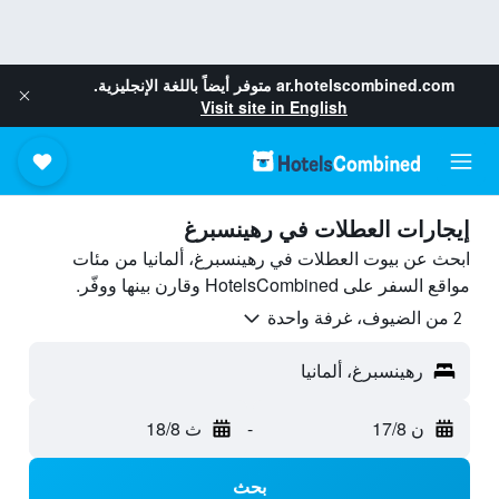
ar.hotelscombined.com
متوفر أيضاً باللغة الإنجليزية.
Visit site in English
إيجارات العطلات في رهينسبرغ
ابحث عن بيوت العطلات في رهينسبرغ، ألمانيا من مئات
مواقع السفر على HotelsCombined وقارن بينها ووفّر.
2 من الضيوف، غرفة واحدة
رهينسبرغ، ألمانيا
ن 17/8
-
ث 18/8
بحث