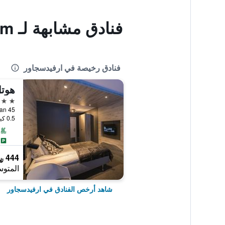
فنادق مشابهة لـ Hotell Edstrom
فنادق رخيصة في ارفيدسجاور
هوتل
3 نجوم
Storgatan 45, ارفيدسج
0.5 كيلومتر عن وسط المدينة
444 ﷼
المتوس
شاهد أرخص الفنادق في ارفيدسجاور