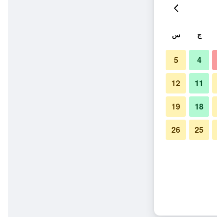
ج
س
5
4
12
11
19
18
26
25