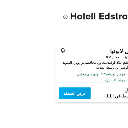
 لابونيا
ممتاز 8.2
اور, محافظة نوربوتن, السويد
حوض السباحة
واي فاي مجاني
موقف السيارات
عرض الصفقة
ط في الليلة