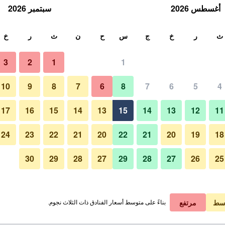
أغسطس 2026
سبتمبر 2026
ث
ث
ر
خ
ج
س
ح
ن
ث
ر
خ
3
2
1
1
10
9
8
7
6
8
7
6
5
4
17
16
15
14
13
15
14
13
12
11
عرض الأسعار
24
23
22
21
20
22
21
20
19
18
30
29
28
27
29
28
27
26
25
عرض الأسعار
عرض الأسعار
سط
مرتفع
بناءً على متوسط أسعار الفنادق ذات الثلاث نجوم.