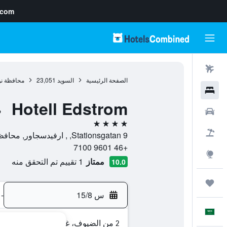
.com
رحلات طيران
الصفحة الرئيسية
السويد
23,051
محافظة نو
فنادق
Hotell Edstrom
سيارات
ف
4 نجوم
حزم العروض
Stationsgatan 9, , ارفيدسجاور, محافظة نوربوتن, السويد
+46 9601 7100
استكشاف
ممتاز
1 تقييم تم التحقق منه
10.0
رحلات
س 15/8
-
العَرَبِيَّة
2 من الضيوف، غرفة واحدة