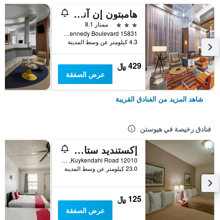
هامبتون إن آند سويتس هيوستون-بوش إنتركونتيننتال برت
3 نجوم
ممتاز 8.1
15831 John F Kennedy Boulevard, هيوستن, TX, الولايات المتحدة الأميريكية
4.3 كيلومتر عن وسط المدينة
429 ﷼
عرض الصفقة
شاهد المزيد من الفنادق القريبة
فنادق رخيصة في هيوستن
إكستنديد ستاي إن تاون سويتس هيوستون تكساس - جرينسبوينت
12010 Kuykendahl Road, هيوستن, TX, الولايات المتحدة الأميريكية
23.0 كيلومتر عن وسط المدينة
125 ﷼
عرض الصفقة