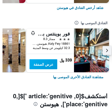
شاهد أرخص الفنادق في هيوستن
الفنادق الموصى بها
فور بوينتس باي شيراتون إينرجي كوريدور
3 نجوم
ممتاز 8.3
18861 Katy Fwy, هيوستن, TX, الولايات المتحدة الأميريكية
32.3 كيلومتر عن وسط المدينة
339 ﷼
عرض الصفقة
مشاهدة الفنادق الأخرى الموصى بها
استكشف$[0, article:'genitive ']$[0,
place:'genitive'], هيوستن