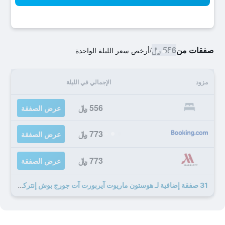
صفقات من
556 ﷼
/
أرخص سعر الليلة الواحدة
مزود
الإجمالي في الليلة
556 ﷼
عرض الصفقة
773 ﷼
عرض الصفقة
773 ﷼
عرض الصفقة
31 صفقة إضافية لـ هوستون ماريوت آيربورت آت جورج بوش إنتركونتيننتال