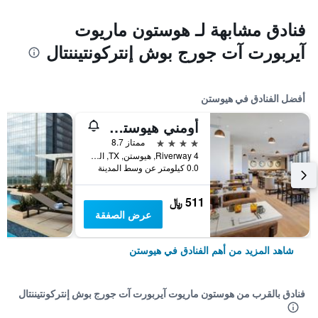
فنادق مشابهة لـ هوستون ماريوت
آيربورت آت جورج بوش إنتركونتيننتال
أفضل الفنادق في هيوستن
أومني هيوستن هوتل
4 نجوم
ممتاز 8.7
4 Riverway, هيوستن, TX, الولايات المتحدة الأميريكية
0.0 كيلومتر عن وسط المدينة
511 ﷼
عرض الصفقة
شاهد المزيد من أهم الفنادق في هيوستن
فنادق بالقرب من هوستون ماريوت آيربورت آت جورج بوش إنتركونتيننتال