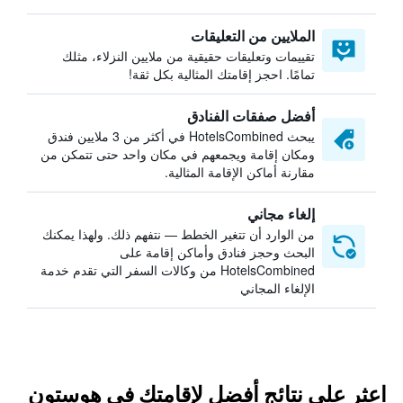
الملايين من التعليقات
تقييمات وتعليقات حقيقية من ملايين النزلاء، مثلك
تمامًا. احجز إقامتك المثالية بكل ثقة!
أفضل صفقات الفنادق
يبحث HotelsCombined في أكثر من 3 ملايين فندق
ومكان إقامة ويجمعهم في مكان واحد حتى تتمكن من
مقارنة أماكن الإقامة المثالية.
إلغاء مجاني
من الوارد أن تتغير الخطط — نتفهم ذلك. ولهذا يمكنك
البحث وحجز فنادق وأماكن إقامة على
HotelsCombined من وكالات السفر التي تقدم خدمة
الإلغاء المجاني
اعثر على نتائج أفضل لإقامتك في هوستون