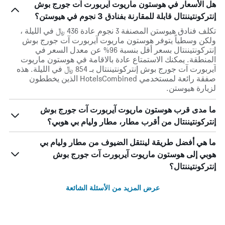
هل الأسعار في هوستون ماريوت آيربورت آت جورج بوش
إنتركونتيننتال قابلة للمقارنة بفنادق 3 نجوم في هيوستن؟
تكلف فنادق هيوستن المصنفة 3 نجوم عادة 436 ﷼ في الليلة ،
ولكن وسطياً يتوفر هوستون ماريوت آيربورت آت جورج بوش
إنتركونتيننتال بسعر أقل بنسبة 96% عن معدل السعر في
المنطقة. يمكنك الاستمتاع عادة بالاقامة في هوستون ماريوت
آيربورت آت جورج بوش إنتركونتيننتال بـ 854 ﷼ في الليلة. هذه
صفقة رائعة لمستخدمي HotelsCombined الذين يخططون
لزيارة هيوستن.
ما مدى قرب هوستون ماريوت آيربورت آت جورج بوش
إنتركونتيننتال من أقرب مطار، مطار وليام بي هوبي؟
ما هي أفضل طريقة لينتقل الضيوف من مطار وليام بي
هوبي إلى هوستون ماريوت آيربورت آت جورج بوش
إنتركونتيننتال؟
عرض المزيد من الأسئلة الشائعة