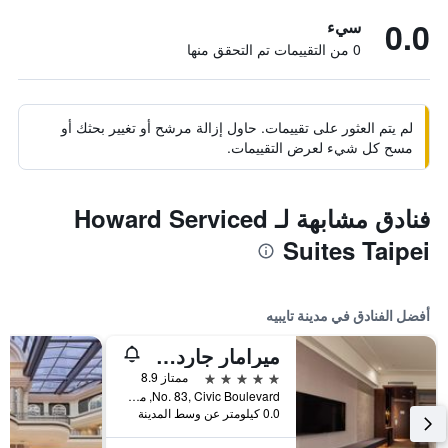
0.0
سيء
0 من التقييمات تم التحقق منها
لم يتم العثور على تقييمات. حاول إزالة مرشح أو تغيير بحثك أو
مسح كل شيء لعرض التقييمات.
فنادق مشابهة لـ Howard Serviced
Suites Taipei
أفضل الفنادق في مدينة تايبيه
ميرامار جاردن تابييه
5 نجوم
ممتاز 8.9
No. 83, Civic Boulevard, مدينة تايبيه, تايوان
0.0 كيلومتر عن وسط المدينة