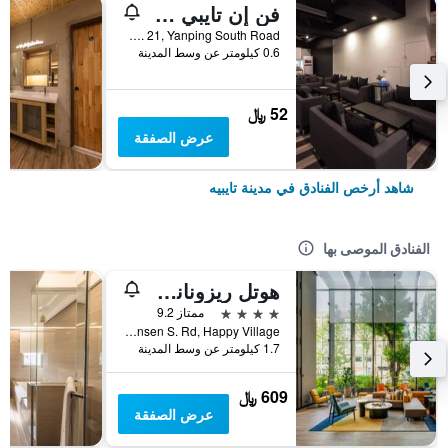
فن إن تايبي هوستل
2F, No. 21, Yanping South Road, مدينة تايبيه, تايوان
0.6 كيلومتر عن وسط المدينة
52 ﷼
عرض الصفقة
شاهد أرخص الفنادق في مدينة تايبيه
الفنادق الموصى بها
هوتل ريزونانس تايبي، تابيستري كوليكشن باي هيلتون
4 نجوم
ممتاز 9.2
No. 7 Linsen S. Rd, Happy Village, مدينة تايبيه, تايوان
1.7 كيلومتر عن وسط المدينة
609 ﷼
عرض الصفقة