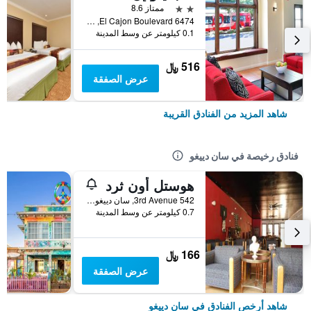
2 نجمتين
ممتاز 8.6
6474 El Cajon Boulevard, سان دييغو, CA, الولايات المتحدة الأميريكية
0.1 كيلومتر عن وسط المدينة
516 ﷼
عرض الصفقة
شاهد المزيد من الفنادق القريبة
فنادق رخيصة في سان دييغو
هوستل أون ثرد
542 3rd Avenue, سان دييغو, CA, الولايات المتحدة الأميريكية
0.7 كيلومتر عن وسط المدينة
166 ﷼
عرض الصفقة
شاهد أرخص الفنادق في سان دييغو