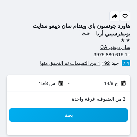
هاورد جونسون باي ويندام سان دييغو ستايت
يونيفرسيتي أريا
فندق
2 نجمتين
سان دييغو، CA
+1 619 880 3975
جيد
1,192 من التقييمات تم التحقق منها
7.4
ج 14/8
-
س 15/8
2 من الضيوف، غرفة واحدة
بحث