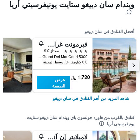
ويندام سان دييغو ستايت يونيفرسيتي أريا
أفضل الفنادق في سان دييغو
فيرمونت غراند ديل مار
5 نجوم
ممتاز 9.0
5300 Grand Del Mar Court, سان دييغو, CA, الولايات المتحدة الأميريكية
0.0 كيلومتر عن وسط المدينة
1,720 ﷼
عرض
الصفقة
شاهد المزيد من أهم الفنادق في سان دييغو
فنادق بالقرب من هاورد جونسون باي ويندام سان دييغو ستايت
يونيفرسيتي أريا
لامبلايتر إن آند سويتس آت اسدسو