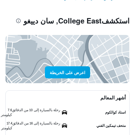
استكشفCollege East, سان دييغو
اعرض على الخريطة
أشهر المعالم
رحلة بالسيارة إلى 10 من الدقائق
7.6
استاد كوالكوم
كيلومتر
رحلة بالسيارة إلى 16 من الدقائق
17.4
متحف تيمكين الفني
كيلومتر