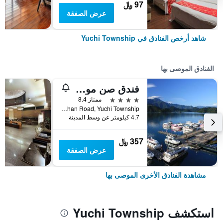
97 ﷼
عرض الصفقة
شاهد أرخص الفنادق في Yuchi Township
الفنادق الموصى بها
فندق صن مون ليك
4 نجوم
ممتاز 8.4
No. 419, Zhongshan Road, Yuchi Township, تايوان
4.7 كيلومتر عن وسط المدينة
357 ﷼
عرض الصفقة
مشاهدة الفنادق الأخرى الموصى بها
استكشف Yuchi Township