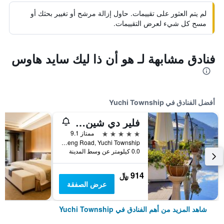
لم يتم العثور على تقييمات. حاول إزالة مرشح أو تغيير بحثك أو
مسح كل شيء لعرض التقييمات.
فنادق مشابهة لـ هو أن ذا ليك سايد هاوس
أفضل الفنادق في Yuchi Township
فلير دي شين أوتل
5 نجوم
ممتاز 9.1
No. 23, Zhongzheng Road, Yuchi Township, تايوان
0.0 كيلومتر عن وسط المدينة
914 ﷼
عرض الصفقة
شاهد المزيد من أهم الفنادق في Yuchi Township