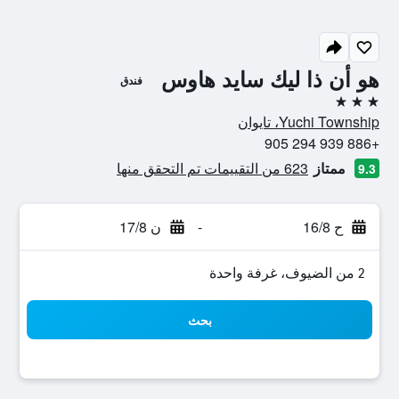
هو أن ذا ليك سايد هاوس
فندق
3 نجوم
Yuchi Township، تايوان
+886 939 294 905
ممتاز
623 من التقييمات تم التحقق منها
9.3
ح 16/8
-
ن 17/8
2 من الضيوف، غرفة واحدة
بحث