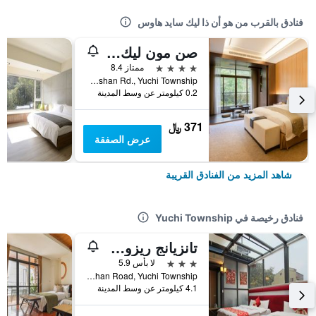
فنادق بالقرب من هو أن ذا ليك سايد هاوس
صن مون ليك فولي هوت سبرينج ريزورت
4 نجوم
ممتاز 8.4
No.250-2, Zhongshan Rd., Yuchi Township, تايوان
0.2 كيلومتر عن وسط المدينة
371 ﷼
عرض الصفقة
شاهد المزيد من الفنادق القريبة
فنادق رخيصة في Yuchi Township
تانزيانج ريزورت هوتل صن مون لايك
3 نجوم
لا بأس 5.9
No.130, Zhongshan Road, Yuchi Township, تايوان
4.1 كيلومتر عن وسط المدينة