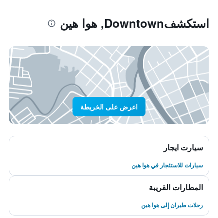
استكشفDowntown, هوا هين
اعرض على الخريطة
سيارت ايجار
سيارات للاستئجار في هوا هين
المطارات القريبة
رحلات طيران إلى هوا هين