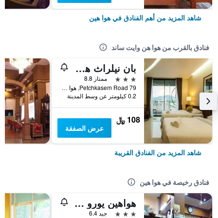
شاهد المزيد من أهم الفنادق في هوا هين
فنادق بالقرب من هوا هن وايت ساند
بان نيلراث هوتل
3 نجوم
ممتاز 8.8
79 Petchkasem Road, هوا هين, تايلاند
0.2 كيلومتر عن وسط المدينة
108 ﷼
عرض الصفقة
شاهد المزيد من الفنادق القريبة
فنادق رخيصة في هوا هين
هواهين يورو سيتي هوتل
3 نجوم
جيد 6.4