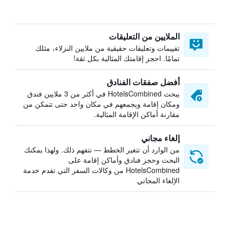
الملايين من التعليقات
تقييمات وتعليقات حقيقية من ملايين النزلاء، مثلك
تمامًا. احجز إقامتك المثالية بكل ثقة!
أفضل صفقات الفنادق
يبحث HotelsCombined في أكثر من 3 ملايين فندق
ومكان إقامة ويجمعهم في مكان واحد حتى تتمكن من
مقارنة أماكن الإقامة المثالية.
إلغاء مجاني
من الوارد أن تتغير الخطط — نتفهم ذلك. ولهذا يمكنك
البحث وحجز فنادق وأماكن إقامة على
HotelsCombined من وكالات السفر التي تقدم خدمة
الإلغاء المجاني