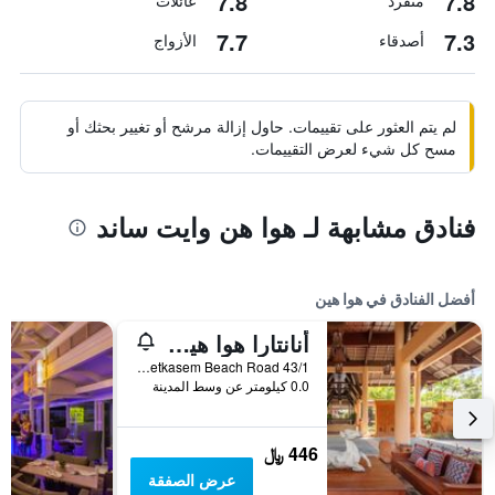
7.8
7.8
منفرد
عائلات
7.7
7.3
أصدقاء
الأزواج
لم يتم العثور على تقييمات. حاول إزالة مرشح أو تغيير بحثك أو
مسح كل شيء لعرض التقييمات.
فنادق مشابهة لـ هوا هن وايت ساند
أفضل الفنادق في هوا هين
أنانتارا هوا هين ريزورت
43/1 Phetkasem Beach Road, هوا هين, تايلاند
0.0 كيلومتر عن وسط المدينة
446 ﷼
عرض الصفقة