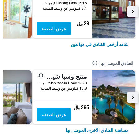
5/15 Srasong Road, هوا هين, تايلاند
0.4 كيلومتر عن وسط المدينة
29 ﷼
عرض الصفقة
شاهد أرخص الفنادق في هوا هين
الفنادق الموصى بها
منتج وسبا شيراتون هوا هين
1573 Petchkasem Road, هوا هين, تايلاند
10.8 كيلومتر عن وسط المدينة
395 ﷼
عرض الصفقة
مشاهدة الفنادق الأخرى الموصى بها