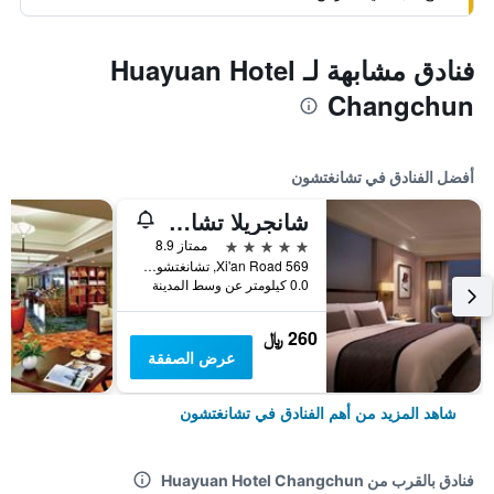
فنادق مشابهة لـ Huayuan Hotel
Changchun
أفضل الفنادق في تشانغتشون
شانجريلا تشانج تشون
5 نجوم
ممتاز 8.9
569 Xi'an Road, تشانغتشون, الصين
0.0 كيلومتر عن وسط المدينة
260 ﷼
عرض الصفقة
شاهد المزيد من أهم الفنادق في تشانغتشون
فنادق بالقرب من Huayuan Hotel Changchun