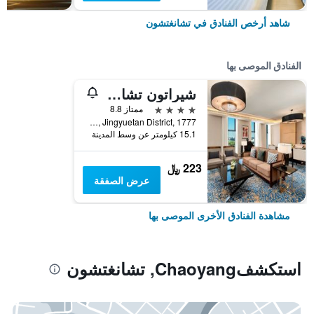
شاهد أرخص الفنادق في تشانغتشون
الفنادق الموصى بها
شيراتون تشانجتشون جينجواتن هوتل
4 نجوم
ممتاز 8.8
Yongshun Road, Jingyuetan District, 1777, تشانغتشون, الصين
15.1 كيلومتر عن وسط المدينة
223 ﷼
عرض الصفقة
مشاهدة الفنادق الأخرى الموصى بها
استكشفChaoyang, تشانغتشون