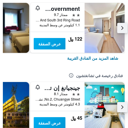
Hanting Hotel Changchun Municipal Government
2 نجمتين
ممتاز 9.7
Block 19, Taoran Tingyuan, Intersection of Xingfu Street And South 3rd Ring Road, تشانغتشون, الصين
1.1 كيلومتر عن وسط المدينة
122 ﷼
عرض الصفقة
شاهد المزيد من الفنادق القريبة
فنادق رخيصة في تشانغتشون
جينجيانغ إن تشانغتشون أوتو تريد سيتي
2 نجمتين
ممتاز 8.1
No.2, Chuangye Street, تشانغتشون, الصين
4.3 كيلومتر عن وسط المدينة
45 ﷼
عرض الصفقة