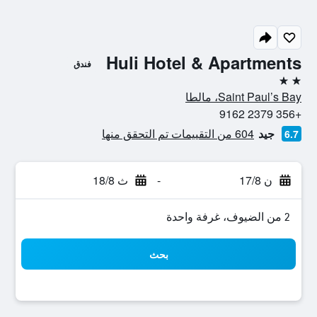
Huli Hotel & Apartments
فندق
2 نجمتين
Saint Paul’s Bay، مالطا
+356 2379 9162
جيد
604 من التقييمات تم التحقق منها
6.7
ن 17/8
-
ث 18/8
2 من الضيوف، غرفة واحدة
بحث