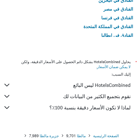
الفنادق في البحرين
الفنادق في مصر
الفنادق في فرنسا
الفنادق في المملكة المتحدة
الفنادق في إيطاليا
الفنادق في تايلاند
*
يحاول HotelsCombined بشكل دائم الحصول على الأسعار الدقيقة، ولكن
لا يمكن ضمان الأسعار
.
إليك السبب:
HotelsCombined ليس البائع
نقوم بتجميع الكثير من البيانات لك
لماذا لا تكون الأسعار دقيقة بنسبة 100٪؟
الصفحة الرئيسية
مالطا
9,701
جزيرة مالطا
7,989