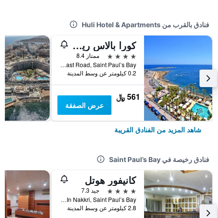
فنادق بالقرب من Huli Hotel & Apartments
كورا بالاس ريزورت آند سبا
4 نجوم
ممتاز 8.4
Qawra Coast Road, Saint Paul’s Bay, مالطا
0.2 كيلومتر عن وسط المدينة
561 ﷼
عرض الصفقة
شاهد المزيد من الفنادق القريبة
فنادق رخيصة في Saint Paul’s Bay
كانيفور هوتل
4 نجوم
جيد 7.3
Triq In Nakkri, Saint Paul’s Bay, مالطا
2.8 كيلومتر عن وسط المدينة