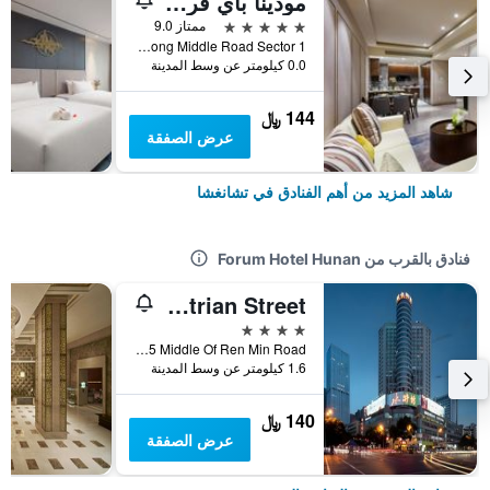
مودينا باي فريزر تشانجشا
5 نجوم
ممتاز 9.0
No. 416 Furong Middle Road Sector 1, تشانغشا, الصين
0.0 كيلومتر عن وسط المدينة
144 ﷼
عرض الصفقة
شاهد المزيد من أهم الفنادق في تشانغشا
فنادق بالقرب من Forum Hotel Hunan
Vienna Hotel Changsha Ifc Pedestrian Street
4 نجوم
No.245 Middle Of Ren Min Road, تشانغشا, الصين
1.6 كيلومتر عن وسط المدينة
140 ﷼
عرض الصفقة