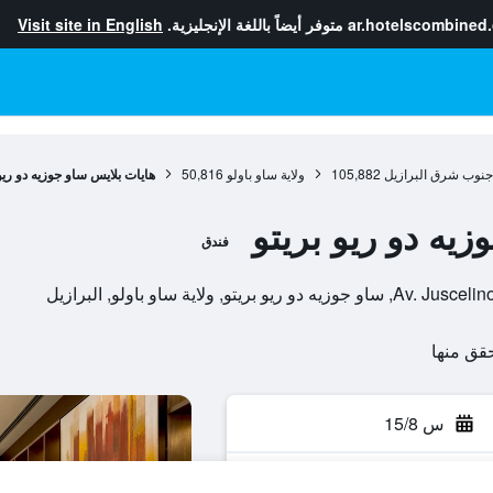
ar.hotelscombined
متوفر أيضاً باللغة الإنجليزية.
Visit site in English
جنوب شرق البرازيل
105,882
ولاية ساو باولو
50,816
هايات بلايس ساو جوزيه دو ريو
يه دو ريو بريتو
فندق
 ولاية ساو باولو, البرازيل
س 15/8