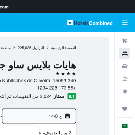
.com
رحلات طيران
الصفحة الرئيسية
البرازيل
225,626
منطقة 
فنادق
هايات بلايس ساو جوز
سيارات
4 نجوم
حزم العروض
Av. Juscelino Kubitschek de Oliveira, 15093-340, ساو جوزيه دو ريو بريتو,
+55 173 228 1234
استكشاف
ممتاز
2,024 من التقييمات تم التحقق منها
9.1
رحلات
ج 14/8
-
العَرَبِيَّة
2 من الضيوف، غرفة واحدة