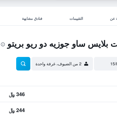
 عن
التقييمات
فنادق مشابهة
بلايس ساو جوزيه دو ريو بريتو
2 من الضيوف، غرفة واحدة
346 ﷼
244 ﷼