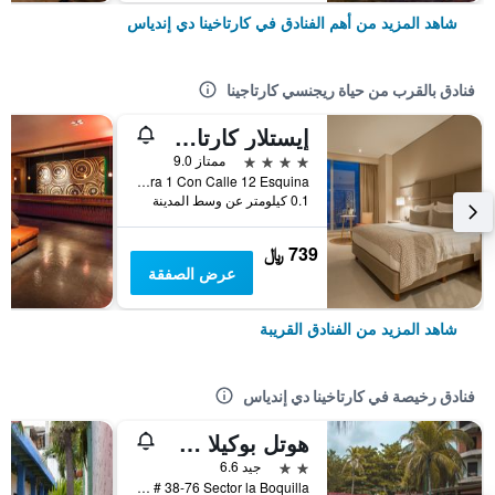
شاهد المزيد من أهم الفنادق في كارتاخينا دي إندياس
فنادق بالقرب من حياة ريجنسي كارتاجينا
إيستلار كارتاجينا دو إندياس هوتل
4 نجوم
ممتاز 9.0
Carrera 1 Con Calle 12 Esquina, كارتاخينا دي إندياس, كولومبيا
0.1 كيلومتر عن وسط المدينة
739 ﷼
عرض الصفقة
شاهد المزيد من الفنادق القريبة
فنادق رخيصة في كارتاخينا دي إندياس
هوتل بوكيلا سويتس
2 نجمتين
جيد 6.6
Cra 9 # 38-76 Sector la Boquilla, كارتاخينا دي إندياس, كولومبيا