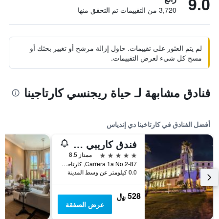
9.0
3,720 من التقييمات تم التحقق منها
لم يتم العثور على تقييمات. حاول إزالة مرشح أو تغيير بحثك أو
مسح كل شيء لعرض التقييمات.
فنادق مشابهة لـ حياة ريجنسي كارتاجينا
أفضل الفنادق في كارتاخينا دي إندياس
فندق كاريبي باي فاراندا جراند، وهو عضو في مجموعة راديسون إندفيدوالز
5 نجوم
ممتاز 8.5
Carrera 1a No 2-87, كارتاخينا دي إندياس, كولومبيا
0.0 كيلومتر عن وسط المدينة
528 ﷼
عرض الصفقة