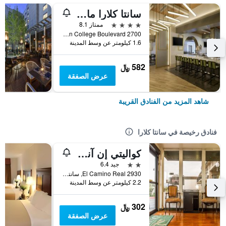
سانتا كلارا ماريوت
4 نجوم
ممتاز 8.1
2700 Mission College Boulevard, سانتا كلارا, CA, الولايات المتحدة الأميريكية
1.6 كيلومتر عن وسط المدينة
582 ﷼
عرض الصفقة
شاهد المزيد من الفنادق القريبة
فنادق رخيصة في سانتا كلارا
كواليتي إن آند سويتس سيليكون فالي
2 نجمتين
جيد 6.4
2930 El Camino Real, سانتا كلارا, CA, الولايات المتحدة الأميريكية
2.2 كيلومتر عن وسط المدينة
302 ﷼
عرض الصفقة