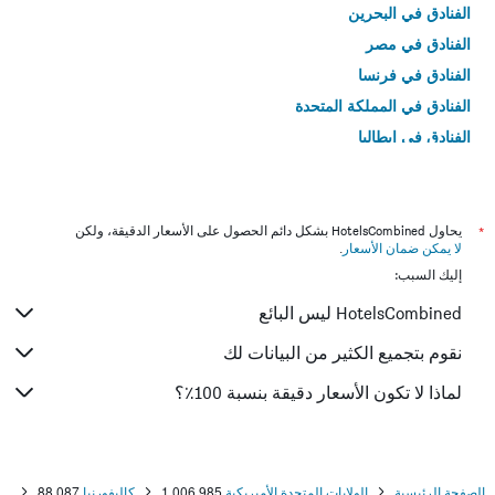
الفنادق في البحرين
الفنادق في مصر
الفنادق في فرنسا
الفنادق في المملكة المتحدة
الفنادق في إيطاليا
الفنادق في تايلاند
*
يحاول HotelsCombined بشكل دائم الحصول على الأسعار الدقيقة، ولكن
لا يمكن ضمان الأسعار
.
إليك السبب:
HotelsCombined ليس البائع
نقوم بتجميع الكثير من البيانات لك
لماذا لا تكون الأسعار دقيقة بنسبة 100٪؟
الصفحة الرئيسية
الولايات المتحدة الأميريكية
1,006,985
كاليفورنيا
88,087