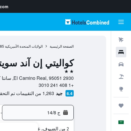
.com
رحلات طيران
الصفحة الرئيسية
الولايات المتحدة الأميريكية
985
فنادق
كواليتي إن آند سو
سيارات
2 نجمتين
حزم العروض
2930 El Camino Real, 95051, سانتا كلارا, كاليفورنيا, الولايات المتحدة الأميريكية
+1 408 241 3010
استكشاف
جيد
1,263 من التقييمات تم التحقق منها
6.4
رحلات
ج 14/8
-
العَرَبِيَّة
2 من الضيوف، غرفة واحدة