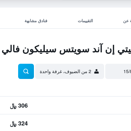
 عن
التقييمات
فنادق مشابهة
تي إن آند سويتس سيليكون فالي
2 من الضيوف، غرفة واحدة
306 ﷼
324 ﷼