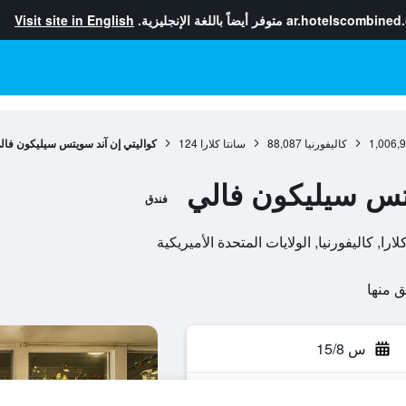
ar.hotelscombined
متوفر أيضاً باللغة الإنجليزية.
Visit site in English
1,006,
كاليفورنيا
88,087
سانتا كلارا
124
كواليتي إن آند سويتس سيليكون فال
يتس سيليكون فالي
فندق
س 15/8