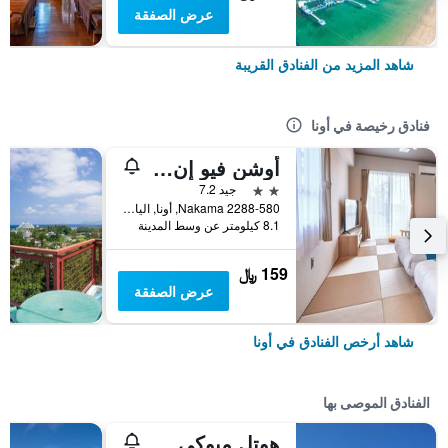
عرض الصفقة
شاهد المزيد من الفنادق القريبة
فنادق رخيصة في أونا
أوشن فيو إن كيبوجاوكا
2 نجمتين
جيد 7.2
2288-580 Nakama, أونا, اليابان
8.1 كيلومتر عن وسط المدينة
159 ﷼
عرض الصفقة
شاهد أرخص الفنادق في أونا
الفنادق الموصى بها
هوتل ميوكي بيتش