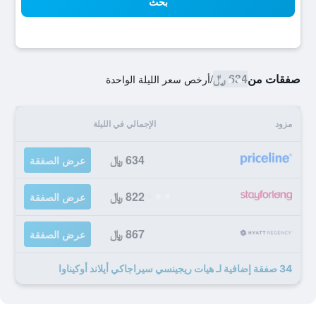
بحث
صفقات من
634 ﷼
/
أرخص سعر الليلة الواحدة
مزود
الإجمالي في الليلة
634 ﷼
عرض الصفقة
822 ﷼
عرض الصفقة
867 ﷼
عرض الصفقة
34 صفقة إضافية لـ هيات ريجينسي سيراجاكي أيلاند أوكيناوا