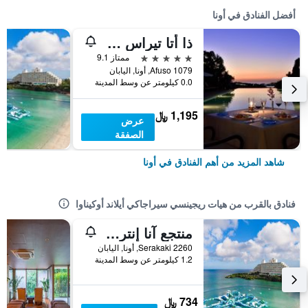
أفضل الفنادق في أونا
ذا أتا تيراس كلوب تاورز
5 نجوم
ممتاز 9.1
1079 Afuso, أونا, اليابان
0.0 كيلومتر عن وسط المدينة
1,195 ﷼
عرض
الصفقة
شاهد المزيد من أهم الفنادق في أونا
فنادق بالقرب من هيات ريجينسي سيراجاكي أيلاند أوكيناوا
منتجع آنا إنتركونتيننتال مانزا بيتش
Serakaki 2260, أونا, اليابان
1.2 كيلومتر عن وسط المدينة
734 ﷼