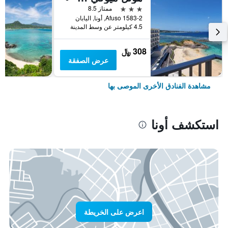
3 نجوم
ممتاز 8.5
Afuso 1583-2, أونا, اليابان
4.5 كيلومتر عن وسط المدينة
308 ﷼
عرض الصفقة
مشاهدة الفنادق الأخرى الموصى بها
استكشف أونا
اعرض على الخريطة