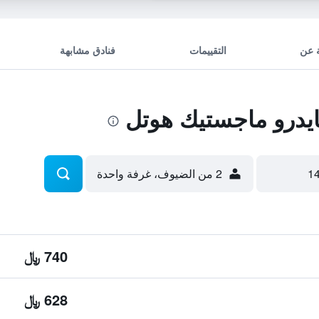
 عن
التقييمات
فنادق مشابهة
يدرو ماجستيك هوتل
2 من الضيوف، غرفة واحدة
740 ﷼
628 ﷼