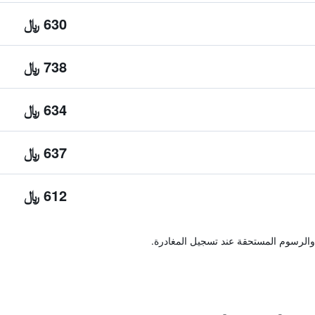
630 ﷼
738 ﷼
634 ﷼
637 ﷼
612 ﷼
والرسوم المستحقة عند تسجيل المغادرة.