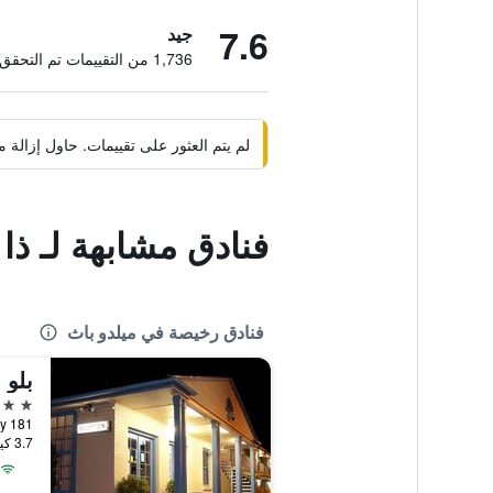
7.6
جيد
1,736 من التقييمات تم التحقق منها
لم يتم العثور على تقييمات. حاول إزال
فنادق مشابهة لـ ذا
فنادق رخيصة في ميلدو باث
بلو 
3 نجوم
3.7 كيلومتر عن وسط المدينة