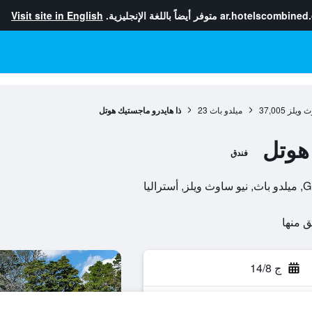
ar.hotelscombined
متوفر أيضاً باللغة الإنجليزية.
Visit site in English
ث ويلز
37,005
ميلدو باث
23
ذا هايدرو ماجستيك هوتل
هوتل
فندق
ج 14/8