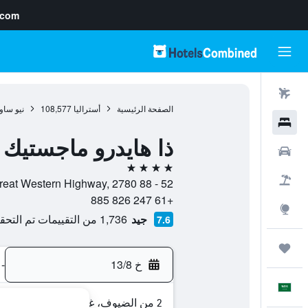
.com
رحلات طيران
الصفحة الرئيسية
أستراليا
108,577
نيو ساو
فنادق
ذا هايدرو ماجستيك 
سيارات
4 نجوم
حزم العروض
52 - 88 Great Western Highway, 2780, ميلدو باث, نيو ساوث ويلز, أستراليا
+61 247 826 885
استكشاف
جيد
1,736 من التقييمات تم التحقق منها
7.6
رحلات
خ 13/8
-
العَرَبِيَّة
2 من الضيوف، غرفة واحدة