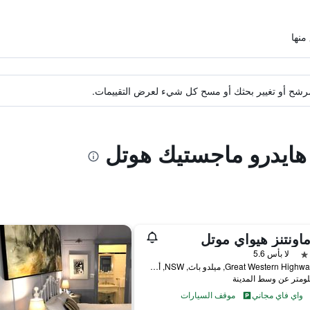
ة مرشح أو تغيير بحثك أو مسح كل شيء لعرض التقييمات.
 هايدرو ماجستيك هوتل
ماونتنز هيواي موتل
لا بأس 5.6
181 Great Western Highway, ميلدو باث, NSW, أستراليا
واي فاي مجاني
موقف السيارات