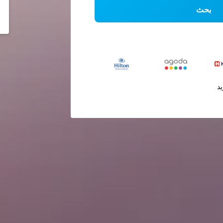
بحث
يد