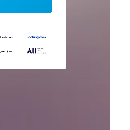
...والمز