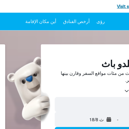
Visit 
رؤى
أرخص الفنادق
أين مكان الإقامة
دو باث
ث من مئات مواقع السفر وقارن بينها
-
ث 18/8