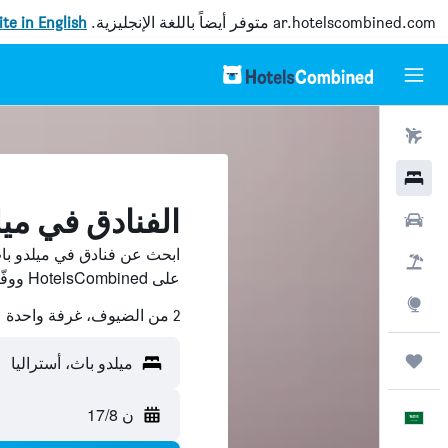
ar.hotelscombined.com
متوفر أيضاً باللغة الإنجليزية.
site in English
رحلات طيران
فنادق
الفنادق في ميل
سيارات
ابحث عن فنادق في ميلدو با
حزم العروض
على HotelsCombined ووفّر.
استكشاف
2 من الضيوف، غرفة واحدة
رحلات
ميلدو باث، أستراليا
ن 17/8
العَرَبِيَّة