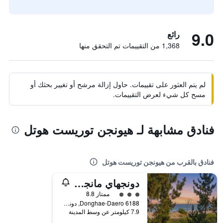
9.0
رائع
1,368 من التقييمات تم التحقق منها
لم يتم العثور على تقييمات. حاول إزالة مرشح أو تغيير بحثك أو
مسح كل شيء لعرض التقييمات.
فنادق مشابهة لـ هيونجن توريست هوتل
فنادق بالقرب من هيونجن توريست هوتل
دونجهاي مانجسانغ هايوريوم بينشن
تقييم فئة 3
ممتاز 8.8
6188 Donghae-Daero, دونغهاي, كوريا الجنوبية
7.9 كيلومتر عن وسط المدينة