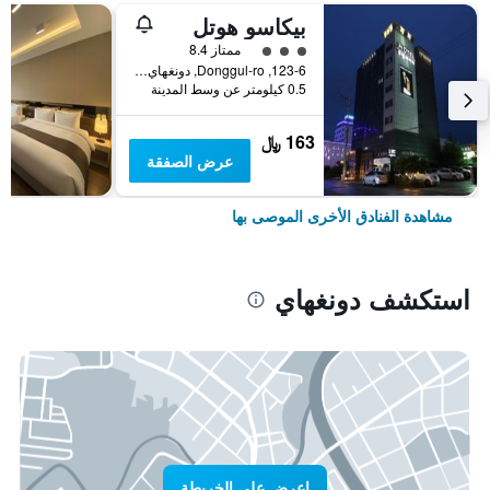
بيكاسو هوتل
تقييم فئة 3
ممتاز 8.4
123-6, Donggul-ro, دونغهاي, كوريا الجنوبية
0.5 كيلومتر عن وسط المدينة
163 ﷼
عرض الصفقة
مشاهدة الفنادق الأخرى الموصى بها
استكشف دونغهاي
اعرض على الخريطة