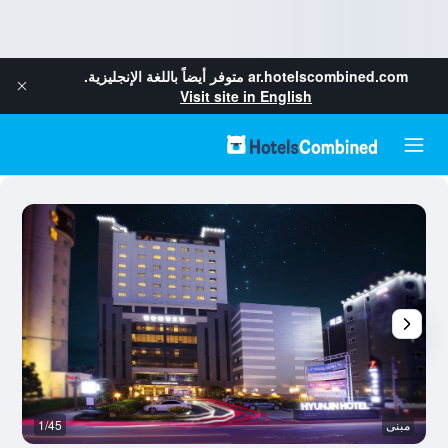
ar.hotelscombined.com
متوفر أيضاً باللغة الإنجليزية.
Visit site in English
مبنى
1/45
رد