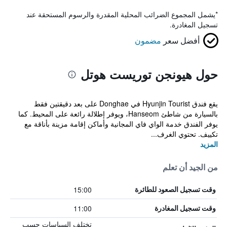
*
يشمل المجموع الضرائب المحلية المقدرة والرسوم المستحقة عند
تسجيل المغادرة.
أفضل سعر
مضمون
حول هيونجن توريست هوتل
يقع فندق Hyunjin Tourist في Donghae على بعد دقيقتين فقط
بالسيارة من شاطئ Hanseom، ويوفر إطلالة رائعة على المحيط. كما
يوفر الفندق خدمة الواي فاي المجانية وأماكن إقامة مزينة بأناقة مع
تكييف. تحتوي الغرف...
المزيد
من الجيد أن تعلم
15:00
وقت تسجيل الصعود للطائرة
11:00
وقت تسجيل المغادرة
تختلف السياسات حسب