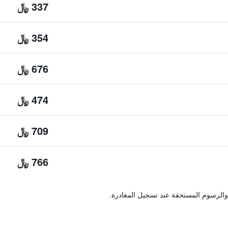
337 ﷼
354 ﷼
676 ﷼
474 ﷼
709 ﷼
766 ﷼
والرسوم المستحقة عند تسجيل المغادرة.