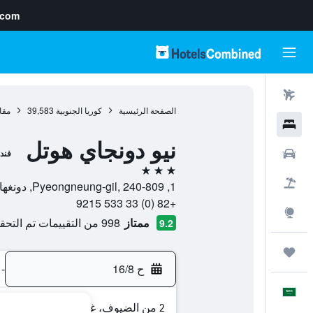
.com
رحلات طيران
الصفحة الرئيسية
كوريا الجنوبية
39,583
مقا
فنادق
نيو دونجاي هوتل
سيارات
فند
3 نجوم
حزم العروض
1, Pyeongneung-gil, 240-809, دونغهاي, مقاطعة غانغوون-دو, كوريا الجنوبية
+82 (0) 33 533 9215
استكشاف
ممتاز
998 من التقييمات تم التحقق منها
9.2
رحلات
ح 16/8
-
العَرَبِيَّة
2 من الضيوف، غرفة واحدة