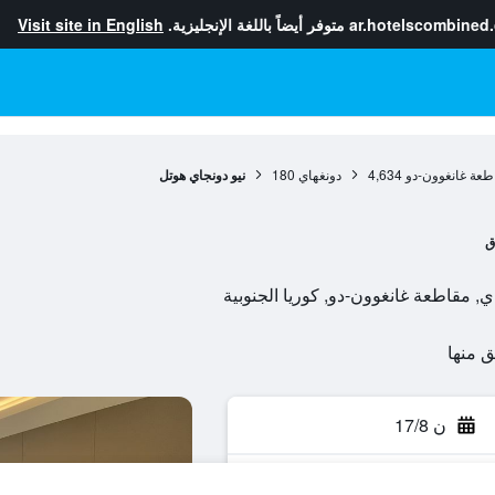
ar.hotelscombined
متوفر أيضاً باللغة الإنجليزية.
Visit site in English
طعة غانغوون-دو
4,634
دونغهاي
180
نيو دونجاي هوتل
ق
ن 17/8