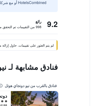
HotelsCombined أو مع شركائنا الخارجيين الموثوقين.
9.2
رائع
998 من التقييمات تم التحقق منها
لم يتم العثور على تقييمات. حاول إزال
فنادق مشابهة لـ ني
فنادق بالقرب من نيو دونجاي هوتل
تقييم 
6188 Donghae-Daero, دونغهاي, كوريا الجنوبية