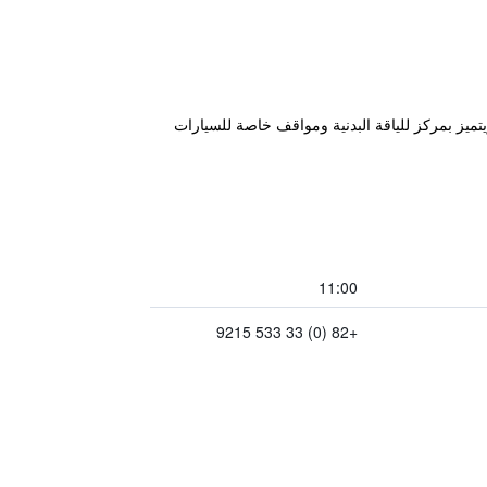
قامة "New Donghae Tourist Hotel" في دونغ هاي، على بعد 2 كم من شاطئ هانسيوم (Hanseom Beach)، ويتميز بمركز للياقة البدنية ومواقف خاصة للسيارات
11:00
+82 (0) 33 533 9215