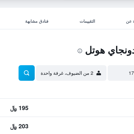
 عن
التقييمات
فنادق مشابهة
ونجاي هوتل
2 من الضيوف، غرفة واحدة
195 ﷼
203 ﷼