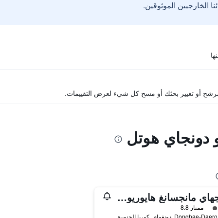
ة مرشح أو تغيير بحثك أو مسح كل شيء لعرض التقييمات.
و دونجاي هوتل
دونجهاي مانجسانغ هايوريوم بينشن
فئة 3
ممتاز 8.8