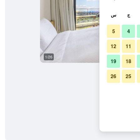
ج
س
5
4
12
11
1/26
حمام
19
18
26
25