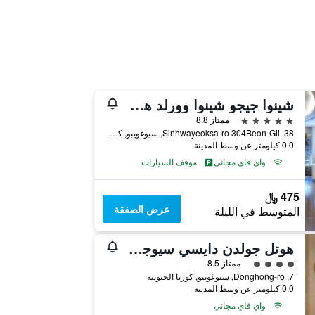
شينوا جيجو شينوا وورلد هوتل آند ريزورتس
5 نجوم
ممتاز 8.8
38, Sinhwayeoksa-ro 304Beon-Gil, سيوغويبو, كوريا الجنوبية
0.0 كيلومتر عن وسط المدينة
واي فاي مجاني
موقف السيارات
475 ﷼
عرض الصفقة
المتوسط في الليلة
هوتل جولدن دايسي سيوجويبو أوشن
تقييم فئة 4
ممتاز 8.5
7, Donghong-ro, سيوغويبو, كوريا الجنوبية
0.0 كيلومتر عن وسط المدينة
واي فاي مجاني