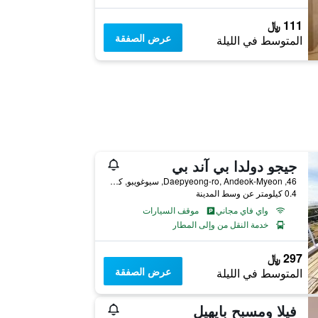
111 ﷼
عرض الصفقة
المتوسط في الليلة
جيجو دولدا بي آند بي
46, Daepyeong-ro, Andeok-Myeon, سيوغويبو, كوريا الجنوبية
0.4 كيلومتر عن وسط المدينة
واي فاي مجاني
موقف السيارات
خدمة النقل من وإلى المطار
297 ﷼
عرض الصفقة
المتوسط في الليلة
فيلا ومسبح بايهيل