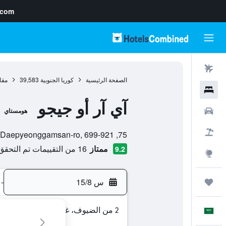
.com
رحلات طيران
الصفحة الرئيسية
كوريا الجنوبية
39,583
مقا
فنادق
آي آر أو جيجو
سيارات
هومستاي
تقييم فئة 0
حزم العروض
75, Daepyeonggamsan-ro, 699-921, سيوغويبو, مقاطعة جيجو-دو, كوريا الجنوبية
ممتاز
16 من التقييمات تم التحقق منها
9.2
استكشاف
س 15/8
-
رحلات
2 من الضيوف، غرفة واحدة
العَرَبِيَّة