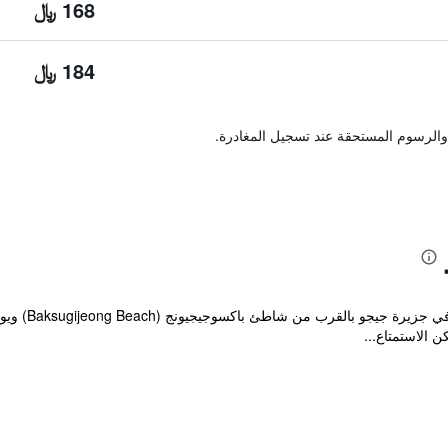
168 ﷼
184 ﷼
والرسوم المستحقة عند تسجيل المغادرة.
يقع مكان إقا
 الاستمتاع...