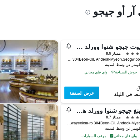
 آر أو جيجو
ماريوت جيجو شنوا وورلد هوتلز آند ريزورتس
ممتاز 8.9
38 Sinhwayeoksa-ro 304Beon-Gil, Andeok-Myeon,Seogwipo-si, سيوغويبو, كوريا الجنوبية
حوض السباحة
واي فاي مجاني
عرض الصفقة
ط في الليلة
لاندينغ جيجو شنوا وورلد هوتلز آند ريزورتس
ممتاز 8.7
38, Sinhwayeoksa-ro 304Beon-Gil, Andeok-Myeon, سيوغويبو, كوريا الجنوبية
واي فاي مجاني
موقف السيارات