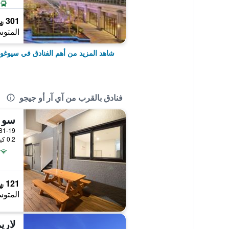
301 ﷼
المتوس
شاهد المزيد من أهم الفنادق في سيوغوي
فنادق بالقرب من آي آر أو جيجو
سو 
0.2 كيلومتر عن وسط المدينة
121 ﷼
المتوس
لاري