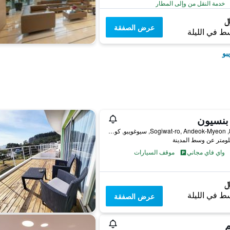
خدمة النقل من وإلى المطار
عرض الصفقة
ط في الليلة
بو
بنسيون
81-19, Sogiwat-ro, Andeok-Myeon, سيوغويبو, كوريا الجنوبية
واي فاي مجاني
موقف السيارات
ط في الليلة
عرض الصفقة
م