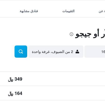
 عن
التقييمات
فنادق مشابهة
 أو جيجو
2 من الضيوف، غرفة واحدة
349 ﷼
164 ﷼