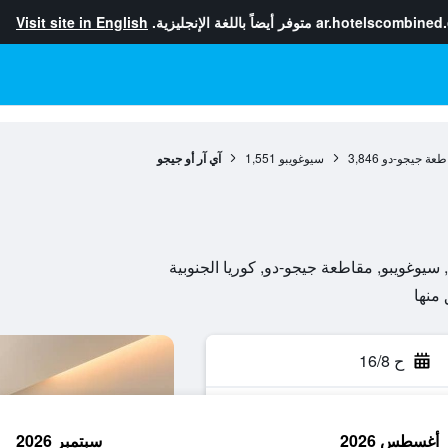
ar.hotelscombined
متوفر أيضاً باللغة الإنجليزية.
Visit site in English
طعة جيجو-دو
3,846
سيوغويبو
1,551
آي آر أو جيجو
ح 16/8
أغسطس 2026
سبتمبر 2026