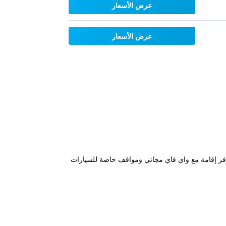
عرض الأسعار
عرض الأسعار
مة "IRO Jeju" في سيوجويبو في جزيرة جيجو بالقرب من شاطئ باكسوجيجيونج (Baksugijeong Beach) ويوفر إقامة مع واي فاي مجاني ومواقف خاصة للسيارات