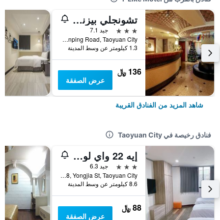
تشونجلي بيزنس هوتل
3 نجوم
جيد 7.1
4F, No. 645, Yanping Road, Taoyuan City, تايوان
1.3 كيلومتر عن وسط المدينة
136 ﷼
عرض الصفقة
شاهد المزيد من الفنادق القريبة
فنادق رخيصة في Taoyuan City
إيه 22 واي لو هوتل
3 نجوم
جيد 6.3
No.98, Yongjia St, Taoyuan City, تايوان
8.6 كيلومتر عن وسط المدينة
88 ﷼
عرض الصفقة