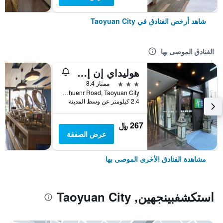
شاهد أرخص الفنادق في Taoyuan City
الفنادق الموصى بها
هوليداي إن إكسبرس تاويوا بآباي آيتش جي
3 نجوم
ممتاز 8.4
No. 1039 Chuenr Road, Taoyuan City, تايوان
2.4 كيلومتر عن وسط المدينة
267 ﷼
عرض الصفقة
مشاهدة الفنادق الأخرى الموصى بها
استكشفبينجهين, Taoyuan City