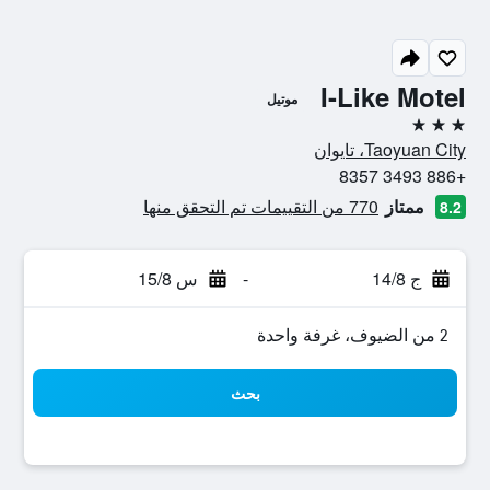
I-Like Motel
موتيل
3 نجوم
Taoyuan City، تايوان
+886 3493 8357
ممتاز
770 من التقييمات تم التحقق منها
8.2
ج 14/8
-
س 15/8
2 من الضيوف، غرفة واحدة
بحث