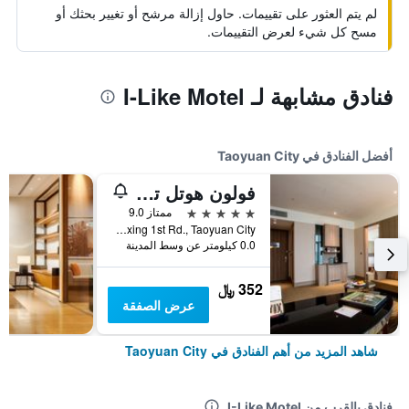
لم يتم العثور على تقييمات. حاول إزالة مرشح أو تغيير بحثك أو
مسح كل شيء لعرض التقييمات.
فنادق مشابهة لـ I-Like Motel
أفضل الفنادق في Taoyuan City
فولون هوتل تاويوان أيربورت أكسيس إم آر تي إيه8
5 نجوم
ممتاز 9.0
No.2, Fuxing 1st Rd., Taoyuan City, تايوان
0.0 كيلومتر عن وسط المدينة
352 ﷼
عرض الصفقة
شاهد المزيد من أهم الفنادق في Taoyuan City
فنادق بالقرب من I-Like Motel