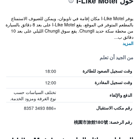
حول I-Like Motel
يوفر I-Like Motel مكان إقامة في تاويوان، ويمكن للضيوف الاستمتاع
بالمطعم المتوفر في الموقع، يقع I-Like Motel على بعد 8 دقائق بالسيارة
من محطة سكة حديد Chungli. يقع سوق Chungli الليلي على بعد 10
دقائق ب...
المزيد
من الجيد أن تعلم
18:00
وقت تسجيل الصعود للطائرة
12:00
وقت تسجيل المغادرة
تختلف السياسات حسب
الدفع والإلغاء
نوع الغرفة ومزود الخدمة.
+886 3493 8357
رقم مكتب الاستقبال
رقم الرخصة: 桃園市旅館180號