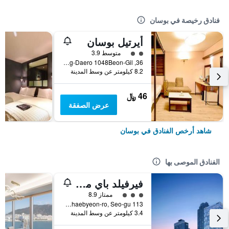
فنادق رخيصة في بوسان
أيرتيل بوسان
تقييم فئة 2
متوسط 3.9
36, Nakdong-Daero 1048Beon-Gil, بوسان, كوريا الجنوبية
8.2 كيلومتر عن وسط المدينة
46 ﷼
عرض الصفقة
شاهد أرخص الفنادق في بوسان
الفنادق الموصى بها
فيرفيلد باي ماريوت بوسان سونجدو بيتش
تقييم فئة 3
ممتاز 8.9
113 Songdohaebyeon-ro, Seo-gu, بوسان, كوريا الجنوبية
3.4 كيلومتر عن وسط المدينة