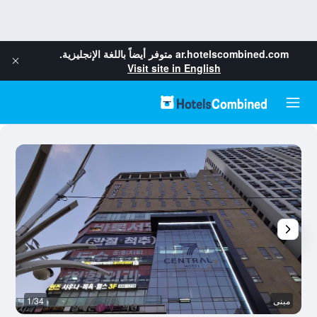
ar.hotelscombined.com
متوفر أيضاً باللغة الإنجليزية.
Visit site in English
مبنى
1/34
غر