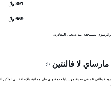
391 ﷼
659 ﷼
والرسوم المستحقة عند تسجيل المغادرة.
ارساي لا فالنتين
Ibis Budget Marseille Valentine المريحة والتي تقع في مدينة مرسيليا خدمة واي فاي مجانية بالإضاف
..