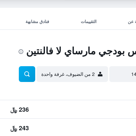
 عن
التقييمات
فنادق مشابهة
بودجي مارساي لا فالنتين
2 من الضيوف، غرفة واحدة
236 ﷼
243 ﷼