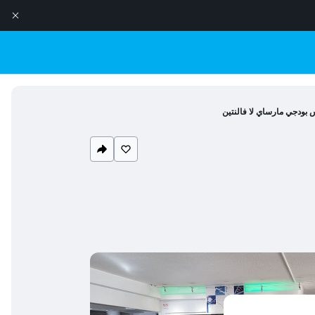
س بودجي مارساي لا فالنتين