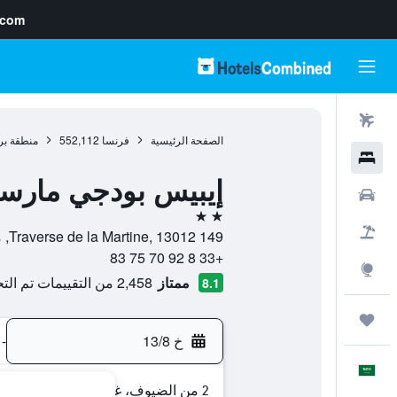
.com
رحلات طيران
الصفحة الرئيسية
فرنسا
552,112
منطقة بر
فنادق
إيبيس بودجي مارساي
سيارات
2 نجمتين
حزم العروض
149 Traverse de la Martine, 13012, مرسيليا, إقليم بوش دو رون, فرنسا
+33 8 92 70 75 83
استكشاف
ممتاز
2,458 من التقييمات تم التحقق منها
8.1
رحلات
خ 13/8
-
العَرَبِيَّة
2 من الضيوف، غرفة واحدة