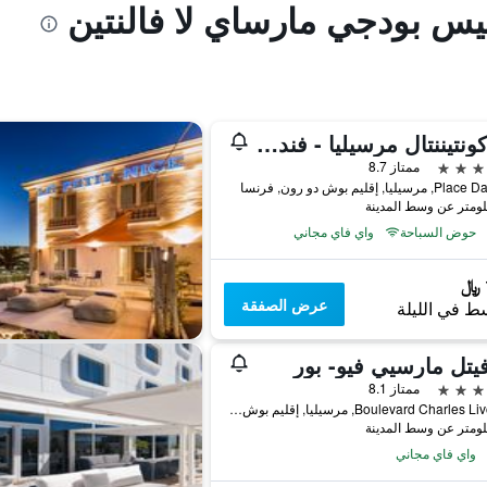
بيس بودجي مارساي لا فالنتين
إنتركونتيننتال مرسيليا - فندق ديو
ممتاز 8.7
حوض السباحة
واي فاي مجاني
عرض الصفقة
ط في الليلة
تل مارسيي فيو- بور
ممتاز 8.1
36 Boulevard Charles Livon, مرسيليا, إقليم بوش دو رون, فرنسا
واي فاي مجاني