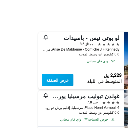
لو بوتي نيس - باسيدات
5 نجوم
ممتاز 8.5
Anse De Maldormé - Corniche J F Kennedy, مرسيليا, إقليم بوش دو رون, فرنسا
0.0 كيلومتر عن وسط المدينة
واي فاي مجاني
2,229 ﷼
عرض الصفقة
المتوسط في الليلة
غولدن تيوليب مرسيليا يوروميد
4 نجوم
جيد 7.8
6 Place Henri Verneuil, مرسيليا, إقليم بوش دو رون, فرنسا
0.0 كيلومتر عن وسط المدينة
حوض السباحة
واي فاي مجاني