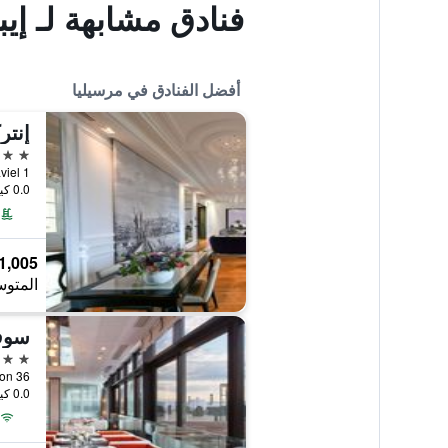
فنادق مشابهة لـ إي
أفضل الفنادق في مرسيليا
5 نجوم
1 Place Daviel, مرسيليا, إقليم بوش دو رون, فرنسا
0.0 كيلومتر عن وسط المدينة
1,005 ﷼
المتوس
سوفي
5 نجوم
0.0 كيلومتر عن وسط المدينة