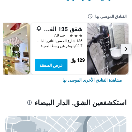
الفنادق الموصى بها
شقق 135 الفندقية
3 نجوم
جيد 7.8
135 شارع الحسن الثاني, الدار البيضاء, المغرب
2.7 كيلومتر عن وسط المدينة
129 ﷼
عرض الصفقة
مشاهدة الفنادق الأخرى الموصى بها
استكشفعين الشق, الدار البيضاء