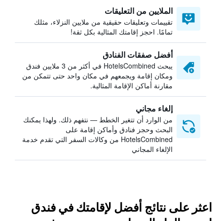
الملايين من التعليقات
تقييمات وتعليقات حقيقية من ملايين النزلاء، مثلك
تمامًا. احجز إقامتك المثالية بكل ثقة!
أفضل صفقات الفنادق
يبحث HotelsCombined في أكثر من 3 ملايين فندق
ومكان إقامة ويجمعهم في مكان واحد حتى تتمكن من
مقارنة أماكن الإقامة المثالية.
إلغاء مجاني
من الوارد أن تتغير الخطط — نتفهم ذلك. ولهذا يمكنك
البحث وحجز فنادق وأماكن إقامة على
HotelsCombined من وكالات السفر التي تقدم خدمة
الإلغاء المجاني
اعثر على نتائج أفضل لإقامتك في فندق