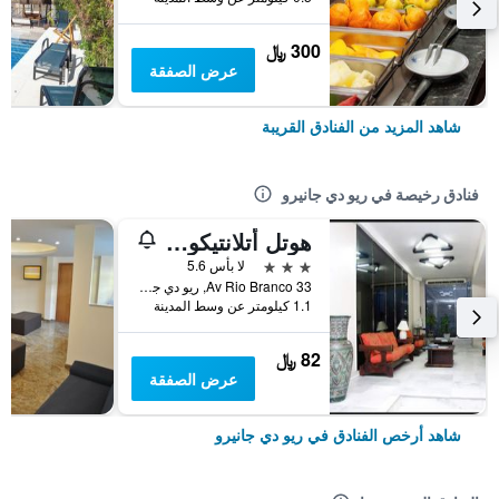
300 ﷼
عرض الصفقة
شاهد المزيد من الفنادق القريبة
فنادق رخيصة في ريو دي جانيرو
هوتل أتلانتيكو أفينيدا
3 نجوم
لا بأس 5.6
Av Rio Branco 33, ريو دي جانيرو, البرازيل
1.1 كيلومتر عن وسط المدينة
82 ﷼
عرض الصفقة
شاهد أرخص الفنادق في ريو دي جانيرو