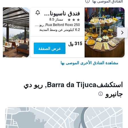
الفنادق الموصى بها
فندق ناسيونال إن ريو كوباكابانا
3 نجوم
ممتاز 8.5
Rua Belford Roxo 250, ريو دي جانيرو, البرازيل
6.2 كيلومتر عن وسط المدينة
315 ﷼
عرض الصفقة
مشاهدة الفنادق الأخرى الموصى بها
استكشفBarra da Tijuca, ريو دي
جانيرو