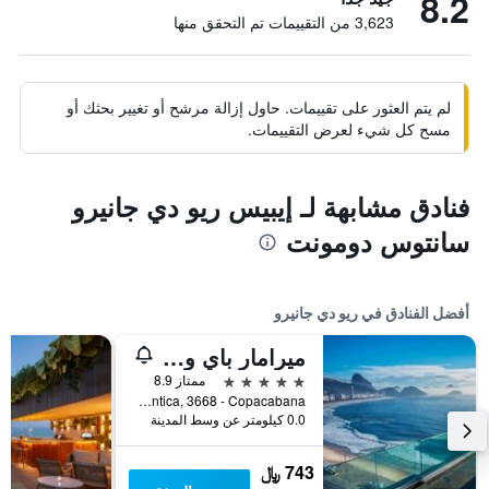
8.2
3,623 من التقييمات تم التحقق منها
لم يتم العثور على تقييمات. حاول إزالة مرشح أو تغيير بحثك أو
مسح كل شيء لعرض التقييمات.
فنادق مشابهة لـ إيبيس ريو دي جانيرو
سانتوس دومونت
أفضل الفنادق في ريو دي جانيرو
ميرامار باي ويندسور كوباكابانا
5 نجوم
ممتاز 8.9
Avenida Atlantica, 3668 - Copacabana, ريو دي جانيرو, البرازيل
0.0 كيلومتر عن وسط المدينة
743 ﷼