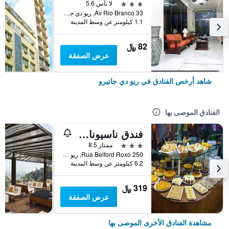
3 نجوم
لا بأس 5.6
Av Rio Branco 33, ريو دي جانيرو, البرازيل
1.1 كيلومتر عن وسط المدينة
82 ﷼
عرض الصفقة
شاهد أرخص الفنادق في ريو دي جانيرو
الفنادق الموصى بها
فندق ناسيونال إن ريو كوباكابانا
3 نجوم
ممتاز 8.5
Rua Belford Roxo 250, ريو دي جانيرو, البرازيل
6.2 كيلومتر عن وسط المدينة
319 ﷼
عرض الصفقة
مشاهدة الفنادق الأخرى الموصى بها