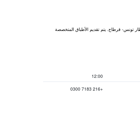
مع اتصال واي فاي مجاني، ويقع على بعد 3 كم من وسط مدينة تونس، وعلى بعد 7 كم من مطار تونس- قرطاج. يتم تقديم الأطباق المتخصصة
12:00
+216 7183 0300