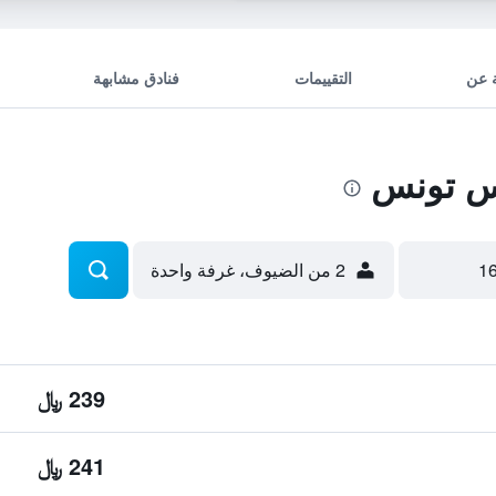
 عن
التقييمات
فنادق مشابهة
س تونس
2 من الضيوف، غرفة واحدة
239 ﷼
241 ﷼