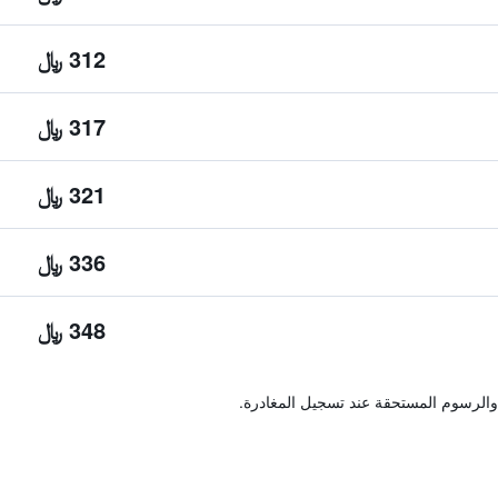
312 ﷼
317 ﷼
321 ﷼
336 ﷼
348 ﷼
والرسوم المستحقة عند تسجيل المغادرة.