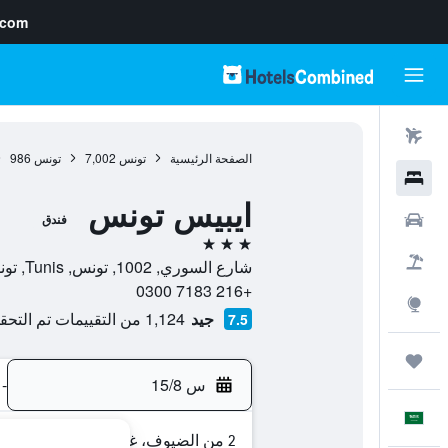
.com
رحلات طيران
الصفحة الرئيسية
تونس
7,002
تونس
986
فنادق
ايبيس تونس
سيارات
فندق
3 نجوم
حزم العروض
شارع السوري, 1002, تونس, Tunis, تونس
+216 7183 0300
استكشاف
جيد
1,124 من التقييمات تم التحقق منها
7.5
رحلات
س 15/8
-
العَرَبِيَّة
2 من الضيوف، غرفة واحدة