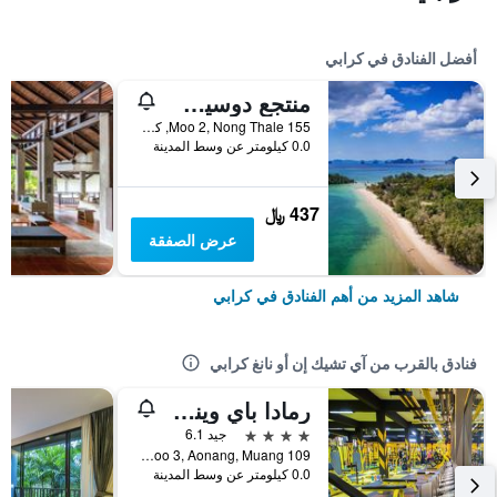
أفضل الفنادق في كرابي
منتجع دوسيت ثاني كرابي بيتش
155 Moo 2, Nong Thale, كرابي, تايلاند
0.0 كيلومتر عن وسط المدينة
437 ﷼
عرض الصفقة
شاهد المزيد من أهم الفنادق في كرابي
فنادق بالقرب من آي تشيك إن أو نانغ كرابي
رمادا باي ويندام أونانج كرابي
4 نجوم
جيد 6.1
109 Moo 3, Aonang, Muang, كرابي, تايلاند
0.0 كيلومتر عن وسط المدينة