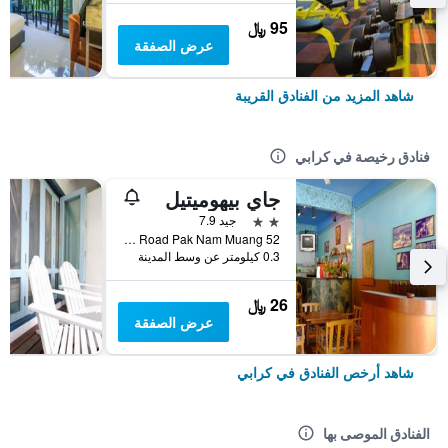
95 ﷼
عرض الصفقة
شاهد المزيد من الفنادق القريبة
فنادق رخيصة في كرابي
جاي بيهوميتيل
2 نجمتين
جيد 7.9
52 Soi 5 Maharat Road Pak Nam Muang, كرابي, تايلاند
0.3 كيلومتر عن وسط المدينة
26 ﷼
عرض الصفقة
شاهد أرخص الفنادق في كرابي
الفنادق الموصى بها