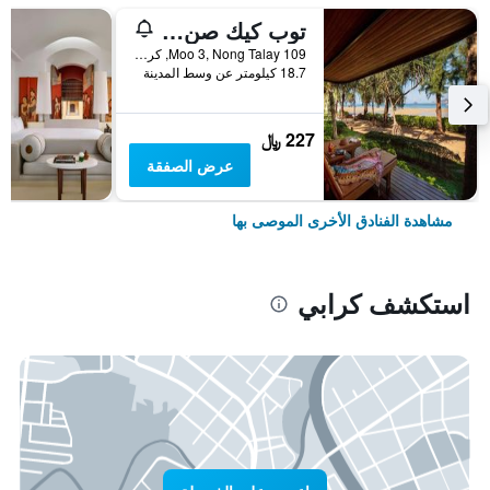
توب كيك صن سيت بيتش ريزورت
109 Moo 3, Nong Talay, كرابي, تايلاند
18.7 كيلومتر عن وسط المدينة
227 ﷼
عرض الصفقة
مشاهدة الفنادق الأخرى الموصى بها
استكشف كرابي