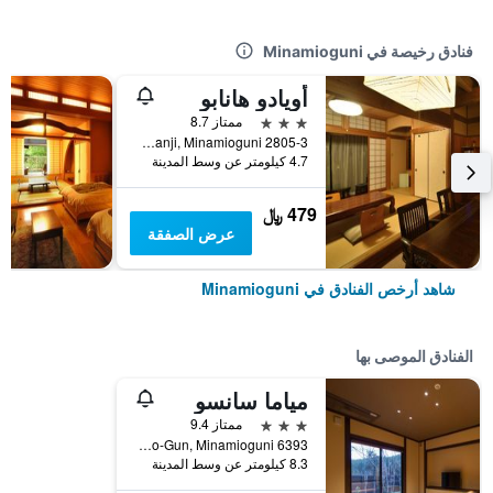
فنادق رخيصة في Minamioguni
أويادو هانابو
3 نجوم
ممتاز 8.7
2805-3 Manganji, Minamioguni, اليابان
4.7 كيلومتر عن وسط المدينة
479 ﷼
عرض الصفقة
شاهد أرخص الفنادق في Minamioguni
الفنادق الموصى بها
مياما سانسو
3 نجوم
ممتاز 9.4
6393 Manganji, Aso-Gun, Minamioguni, اليابان
8.3 كيلومتر عن وسط المدينة