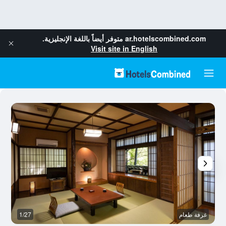
ar.hotelscombined.com
متوفر أيضاً باللغة الإنجليزية.
Visit site in English
غرفة طعام
1/27
غر