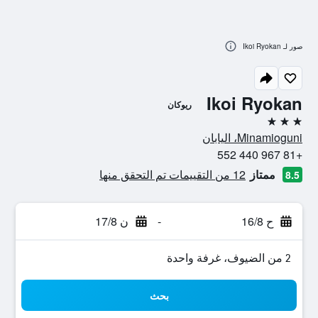
صور لـ Ikoi Ryokan
Ikoi Ryokan
ريوكان
3 نجوم
Minamioguni، اليابان
+81 967 440 552
ممتاز
12 من التقييمات تم التحقق منها
8.5
ح 16/8
-
ن 17/8
2 من الضيوف، غرفة واحدة
بحث