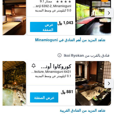
4 نجوم
ممتاز 9.1
Manganji 6392-2, Minamioguni, اليابان
0.0 كيلومتر عن وسط المدينة
1,043 ﷼
عرض
الصفقة
شاهد المزيد من أهم الفنادق في Minamioguni
فنادق بالقرب من Ikoi Ryokan
كوروكاوا أونسين ريوكان واكابا
6431 Manganji, Minamioguni-cho, Aso-gun, Kumamoto Prefecture, Minamioguni, اليابان
0.1 كيلومتر عن وسط المدينة
881 ﷼
عرض الصفقة
شاهد المزيد من الفنادق القريبة