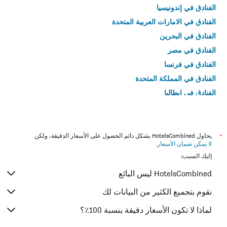
الفنادق في إندونيسيا
الفنادق في الامارات العربية المتحدة
الفنادق في البحرين
الفنادق في مصر
الفنادق في فرنسا
الفنادق في المملكة المتحدة
الفنادق في إيطاليا
الفنادق في تايلاند
*
يحاول HotelsCombined بشكل دائم الحصول على الأسعار الدقيقة، ولكن
لا يمكن ضمان الأسعار
.
إليك السبب:
HotelsCombined ليس البائع
نقوم بتجميع الكثير من البيانات لك
لماذا لا تكون الأسعار دقيقة بنسبة 100٪؟