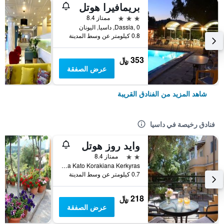
بريمافيرا هوتل
3 نجوم
ممتاز 8.4
Dassia, 0, داسيا, اليونان
0.8 كيلومتر عن وسط المدينة
353 ﷼
عرض الصفقة
شاهد المزيد من الفنادق القريبة
فنادق رخيصة في داسيا
وايد روز هوتل
2 نجمتين
ممتاز 8.4
Dasia Kato Korakiana Kerkyras, داسيا, اليونان
0.7 كيلومتر عن وسط المدينة
218 ﷼
عرض الصفقة