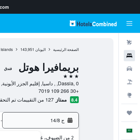
.com
رحلات طيران
الصفحة الرئيسية
اليونان
143,951
 Islands
فنادق
بريمافيرا هوتل
سيارات
فندق
3 نجوم
حزم العروض
Dassia, 0, , داسيا, إقليم الجزر الأيونية, اليونان
+30 266 109 7019
استكشاف
ممتاز
127 من التقييمات تم التحقق منها
8.4
رحلات
ج 14/8
-
العَرَبِيَّة
2 من الضيوف، غرفة واحدة