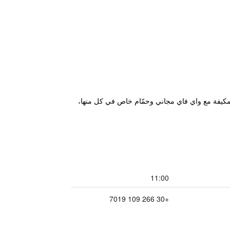
" في داسيا، ويتميز بحديقة وتراس ومطعم وبار. لدى هذا الفندق المصنف 3 نجوم غرف مكيفة مع واي فاي مجاني وحمّام خاص في كل منها،
11:00
+30 266 109 7019