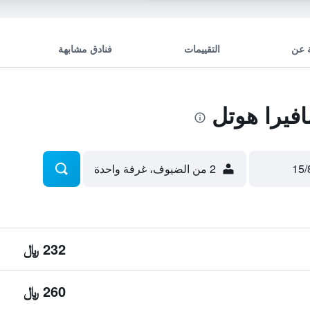
 عن
التقييمات
فنادق مشابهة
فيرا هوتل
2 من الضيوف، غرفة واحدة
232 ﷼
260 ﷼