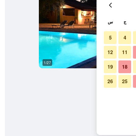
ج
س
5
4
12
11
1/27
ردهة
19
18
26
25