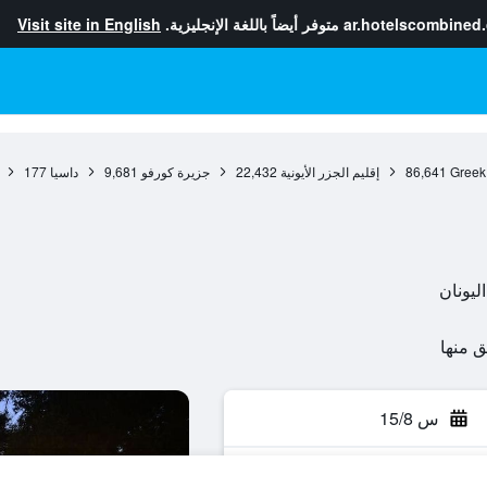
ar.hotelscombined
متوفر أيضاً باللغة الإنجليزية.
Visit site in English
Greek
86,641
إقليم الجزر الأيونية
22,432
جزيرة كورفو
9,681
داسيا
177
س 15/8