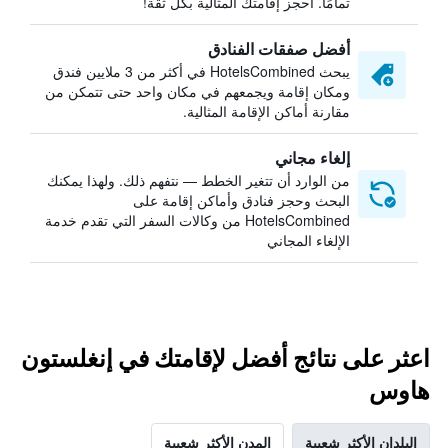
تمامًا. احجز إقامتك المثالية بكل ثقة!
أفضل صفقات الفنادق
يبحث HotelsCombined في أكثر من 3 ملايين فندق
ومكان إقامة ويجمعهم في مكان واحد حتى تتمكن من
مقارنة أماكن الإقامة المثالية.
إلغاء مجاني
من الوارد أن تتغير الخطط — نتفهم ذلك. ولهذا يمكنك
البحث وحجز فنادق وأماكن إقامة على
HotelsCombined من وكالات السفر التي تقدم خدمة
الإلغاء المجاني
اعثر على نتائج أفضل لإقامتك في إنغلستون
هاوس
البلدان الأكثر شعبية
المدن الأكثر شعبية