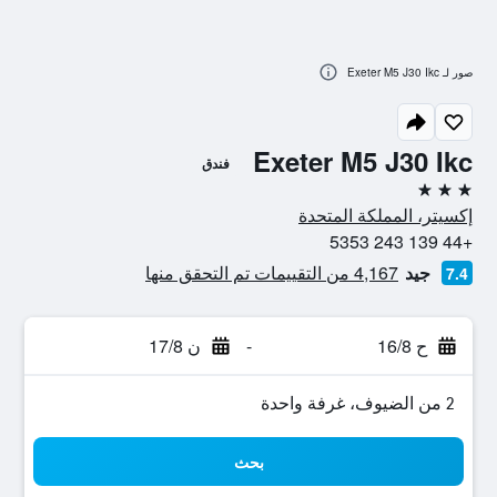
صور لـ Exeter M5 J30 Ikc
Exeter M5 J30 Ikc
فندق
3 نجوم
إكسيتر، المملكة المتحدة
+44 139 243 5353
جيد
4,167 من التقييمات تم التحقق منها
7.4
ح 16/8
-
ن 17/8
2 من الضيوف، غرفة واحدة
بحث