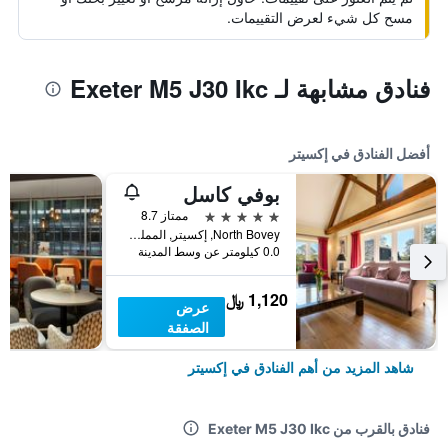
مسح كل شيء لعرض التقييمات.
فنادق مشابهة لـ Exeter M5 J30 Ikc
أفضل الفنادق في إكسيتر
بوفي كاسل
5 نجوم
ممتاز 8.7
North Bovey, إكسيتر, المملكة المتحدة
0.0 كيلومتر عن وسط المدينة
1,120 ﷼
عرض
الصفقة
شاهد المزيد من أهم الفنادق في إكسيتر
فنادق بالقرب من Exeter M5 J30 Ikc