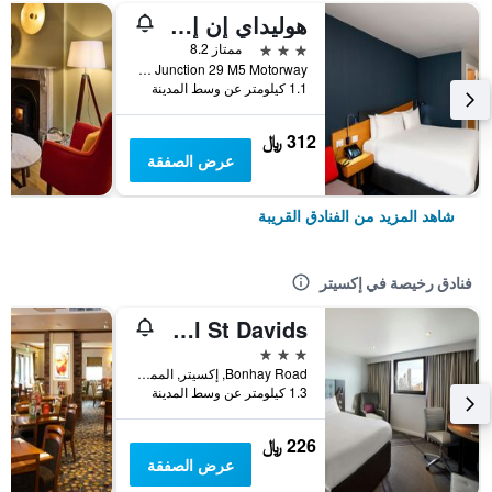
هوليداي إن إكسبارس - س ت رٓ ايراتب باي آيتش جي
3 نجوم
ممتاز 8.2
Guardian Road Exeter Business Park Junction 29 M5 Motorway, إكسيتر, المملكة المتحدة
1.1 كيلومتر عن وسط المدينة
312 ﷼
عرض الصفقة
شاهد المزيد من الفنادق القريبة
فنادق رخيصة في إكسيتر
Premier Inn Exeter Central St Davids
3 نجوم
Bonhay Road, إكسيتر, المملكة المتحدة
1.3 كيلومتر عن وسط المدينة
226 ﷼
عرض الصفقة