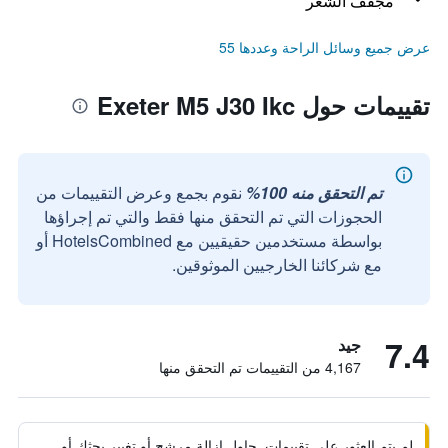
مجفف الشعر
عرض جميع وسائل الراحة وعددها 55
تقييمات حول Exeter M5 J30 Ikc
تم التحقق منه 100%
نقوم بجمع وعرض التقييمات من
الحجوزات التي تم التحقق منها فقط والتي تم إجراؤها
بواسطة مستخدمين حقيقيين مع HotelsCombined أو
مع شركائنا الخارجيين الموثوقين.
7.4
جيد
4,167 من التقييمات تم التحقق منها
لم يتم العثور على تقييمات. حاول إزالة مرشح أو تغيير بحثك أو