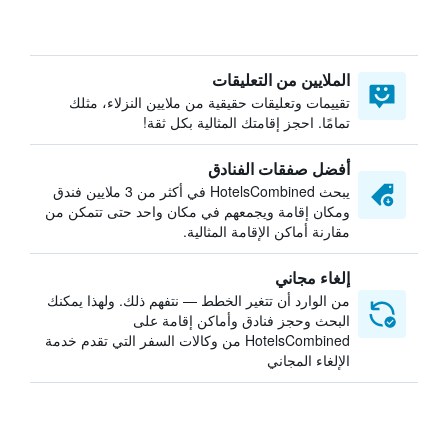
الملايين من التعليقات
تقييمات وتعليقات حقيقية من ملايين النزلاء، مثلك
تمامًا. احجز إقامتك المثالية بكل ثقة!
أفضل صفقات الفنادق
يبحث HotelsCombined في أكثر من 3 ملايين فندق
ومكان إقامة ويجمعهم في مكان واحد حتى تتمكن من
مقارنة أماكن الإقامة المثالية.
إلغاء مجاني
من الوارد أن تتغير الخطط — نتفهم ذلك. ولهذا يمكنك
البحث وحجز فنادق وأماكن إقامة على
HotelsCombined من وكالات السفر التي تقدم خدمة
الإلغاء المجاني