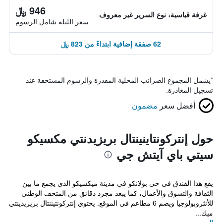
946 ﷼
غرفة قياسية، نوع السرير غير معروف
سعر الليلة شامل الرسوم
62 صفقة إضافية ابتداءً من 823 ﷼
*
يشمل المجموع الضرائب المحلية المقدرة والرسوم المستحقة عند
تسجيل المغادرة.
أفضل سعر
مضمون
حول إنتركونتاينينتال بريزيدنتي مكسيكو
سيتي باي آيتش جي
يقع هذا الفندق في حي بولانكو في مدينة ميكسيكو الذي يجمع ما بين
الثقافة والتسوق والأعمال، كما يبعد مجرد دقائق من المتحف الوطني
للأنثروبولوجيا ويضم 6 مطاعم في الموقع. يحتوي إنتركونتيننتال بريزيدينتي
ميك...