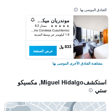
الفنادق الموصى بها
موندريان ميكسيكو سيتي كونديسا
5 نجوم
ممتاز 8.2
Aguascalientes 158 Hipodromo Condesa Cuauhtemoc, مكسيكو ستي, ولاية مقاطعة مدينة مكسيكو الفيدرالية, المكسيك
1.9 كيلومتر عن وسط المدينة
833 ﷼
عرض الصفقة
مشاهدة الفنادق الأخرى الموصى بها
استكشفMiguel Hidalgo, مكسيكو
ستي