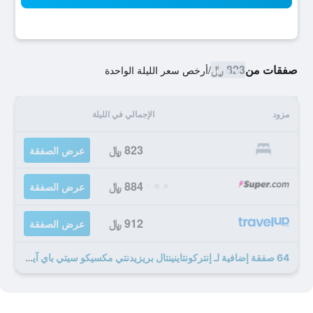
صفقات من
823 ﷼
/
أرخص سعر الليلة الواحدة
مزود
الإجمالي في الليلة
823 ﷼
عرض الصفقة
884 ﷼
عرض الصفقة
912 ﷼
عرض الصفقة
64 صفقة إضافية لـ إنتركونتاينينتال بريزيدنتي مكسيكو سيتي باي آيتش جي