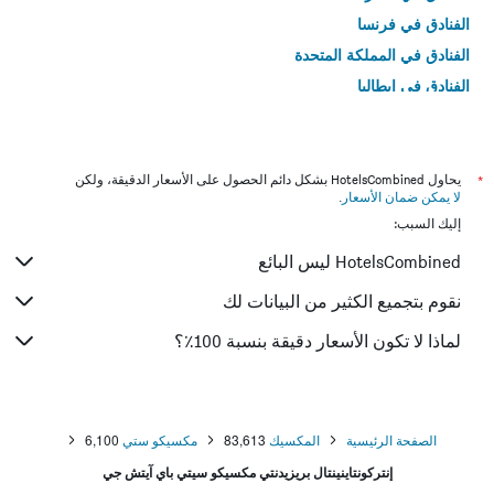
الفنادق في فرنسا
الفنادق في المملكة المتحدة
الفنادق في إيطاليا
الفنادق في تايلاند
*
يحاول HotelsCombined بشكل دائم الحصول على الأسعار الدقيقة، ولكن
لا يمكن ضمان الأسعار
.
إليك السبب:
HotelsCombined ليس البائع
نقوم بتجميع الكثير من البيانات لك
لماذا لا تكون الأسعار دقيقة بنسبة 100٪؟
الصفحة الرئيسية
المكسيك
83,613
مكسيكو ستي
6,100
إنتركونتاينينتال بريزيدنتي مكسيكو سيتي باي آيتش جي