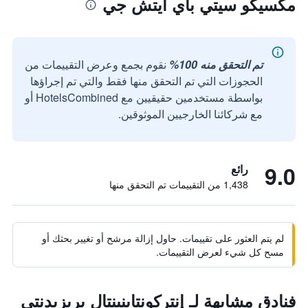
مكسيكو سيتي باي آيتش جي
تم التحقق منه 100%
نقوم بجمع وعرض التقييمات من
الحجوزات التي تم التحقق منها فقط والتي تم إجراؤها
بواسطة مستخدمين حقيقيين مع HotelsCombined أو
مع شركائنا الخارجيين الموثوقين.
9.0
رائع
1,438 من التقييمات تم التحقق منها
لم يتم العثور على تقييمات. حاول إزالة مرشح أو تغيير بحثك أو
مسح كل شيء لعرض التقييمات.
فنادق مشابهة لـ إنتركونتاينينتال بريزيدنتي