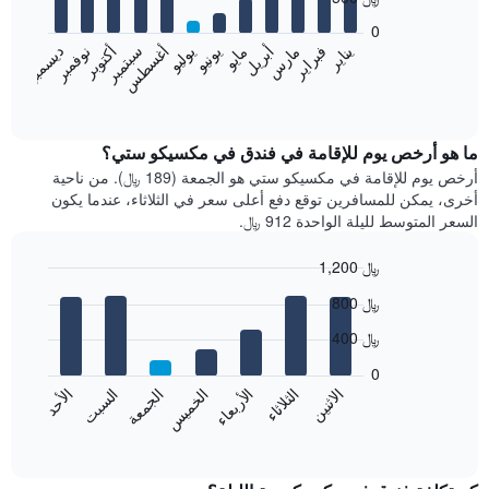
12
bars.
0
فبراير
مايو
أغسطس
نوفمبر
يناير
أبريل
يوليو
أكتوبر
مارس
يونيو
سبتمبر
ديسمبر
يعرض
المخطط
End
of
التالي
interactive
متوسط
chart
سعر
ما هو أرخص يوم للإقامة في فندق في مكسيكو ستي؟
غرفة
أرخص يوم للإقامة في مكسيكو ستي هو الجمعة (189 ﷼). من ناحية
كل
أخرى، يمكن للمسافرين توقع دفع أعلى سعر في الثلاثاء، عندما يكون
شهر
السعر المتوسط لليلة الواحدة 912 ﷼.
يتضمن
المخطط
1,200 ﷼
1
Bar
محور
Chart
800 ﷼
graphic.
chart
X
with
الذي
400 ﷼
7
يعرض
bars.
0
الشهور.
الاثنين
الخميس
الأحد
الأربعاء
السبت
الثلاثاء
الجمعة
يتضمن
يعرض
المخطط
المخطط
End
التالي
of
التالي
interactive
1
متوسط
chart
محور
سعر