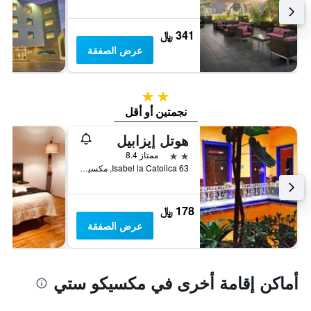
341 ﷼
عرض الصفقة
2 نجمتين
نجمتين أو أقل
هوتل إيزابيل
2 نجمتين
ممتاز 8.4
Isabel la Catolica 63, مكسيكو ستي, ولاية مقاطعة مدينة مكسيكو الفيدرالية, المكسيك
178 ﷼
عرض الصفقة
أماكن إقامة أخرى في مكسيكو ستي