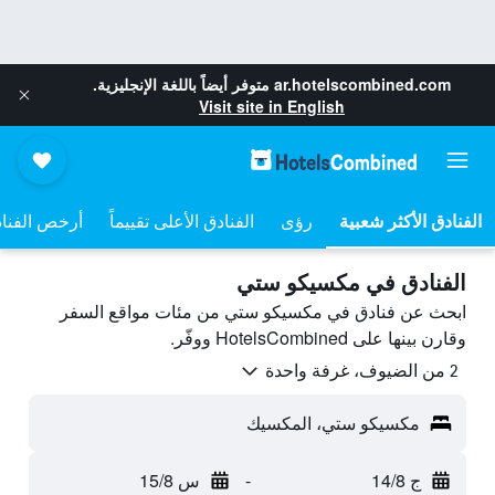
ar.hotelscombined.com
متوفر أيضاً باللغة الإنجليزية.
Visit site in English
رؤى
الفنادق الأعلى تقييماً
أرخص الفنا
الفنادق في مكسيكو ستي
ابحث عن فنادق في مكسيكو ستي من مئات مواقع السفر
وقارن بينها على HotelsCombined ووفّر.
2 من الضيوف، غرفة واحدة
مكسيكو ستي، المكسيك
ج 14/8
-
س 15/8