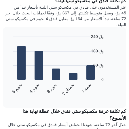
كم تكلفة فندق في مكسيكو ستيالليلة؟
Y
غرفة
عثر المستخدمون على فنادق في مكسيكو ستي الليلة بأسعار تبدأ من
الذي
كل
45 ﷼، ويصل متوسط تكلفتها إلى 667 ﷼، وفقًا لعمليات البحث خلال آخر
يعرض
يوم
72 ساعة. تبدأ الأسعار من 164 ﷼ مقابل فندق 4 نجوم في مكسيكو ستي
متوسط
في
الليلة.
سعر
الأسبوع
غرفة
يتضمن
240 ﷼
المخطط
Bar
1
Chart
graphic.
chart
محور
160 ﷼
with
X
5
الذي
bars.
80 ﷼
يعرض
أيام
يعرض
الأسبوع.
المخطط
0
يتضمن
التالي
ن
م
ن
م
ن
م
ن
ة
ن
ن
المخطط
متوسط
3
ج
و
4
ج
و
5
ج
و
1
ج
م
2
ج
م
ت
ا
التالي
End
سعر
1
of
الغرفة
interactive
محور
هذه
chart
Y
كم تكلفة غرفة مكسيكو ستي فندق خلال عطلة نهاية هذا
الليلة
الذي
الذي
الأسبوع؟
يعرض
عُثر
خلال آخر 72 ساعة، شهدنا انخفاض أسعار فنادق في مكسيكو ستي خلال
متوسط
عليه