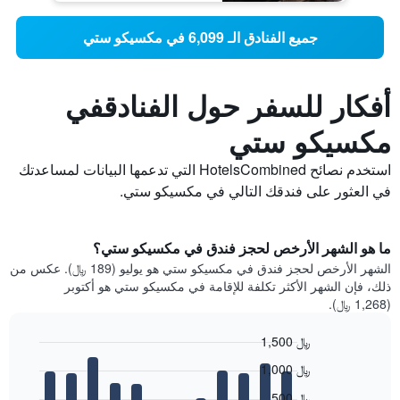
جميع الفنادق الـ 6,099 في مكسيكو ستي
أفكار للسفر حول الفنادقفي
مكسيكو ستي
استخدم نصائح HotelsCombined التي تدعمها البيانات لمساعدتك
في العثور على فندقك التالي في مكسيكو ستي.
ما هو الشهر الأرخص لحجز فندق في مكسيكو ستي؟
الشهر الأرخص لحجز فندق في مكسيكو ستي هو يوليو (189 ﷼). عكس من
ذلك، فإن الشهر الأكثر تكلفة للإقامة في مكسيكو ستي هو أكتوبر
(1,268 ﷼).
1,500 ﷼
Bar
Chart
1,000 ﷼
graphic.
chart
with
500 ﷼