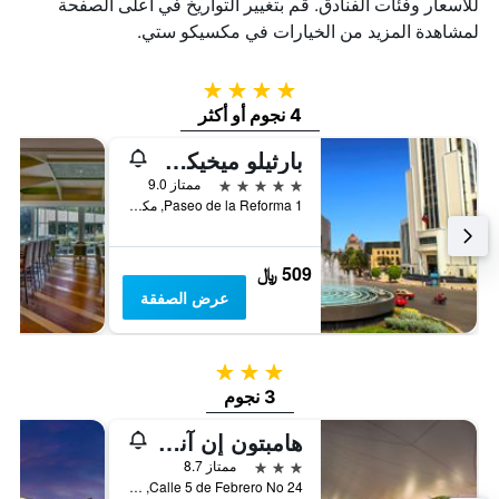
للأسعار وفئات الفنادق. قم بتغيير التواريخ في أعلى الصفحة
لمشاهدة المزيد من الخيارات في مكسيكو ستي.
4 نجوم
4 نجوم أو أكثر
بارثيلو ميخيكو ريفورما
5 نجوم
ممتاز 9.0
Paseo de la Reforma 1, مكسيكو ستي, ولاية مقاطعة مدينة مكسيكو الفيدرالية, المكسيك
509 ﷼
عرض الصفقة
3 نجوم
3 نجوم
هامبتون إن آند سويتس مكسيكو سيتي
3 نجوم
ممتاز 8.7
Calle 5 de Febrero No 24, مكسيكو ستي, ولاية مقاطعة مدينة مكسيكو الفيدرالية, المكسيك