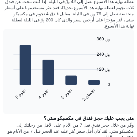
عطلة نهاية هذا الأسبوع تصل إلى 42 ﷼في الليلة. إذا كنت تبحث عن فندق
سعر
خلال
ثلاث نجوم لعطلة نهاية هذا الأسبوع تحديدًا، فقد عثر مستخدمونا على أسعار
غرفة
آخر
منخفضة تصل إلى 76 ﷼ في الليلة. مقابل فندق 4 نجوم في مكسيكو
3
ستي، عُثر مؤخرًا على أرخص سعر والذي كان 200 ﷼في الليلة لعطلة
أيام
نهاية هذا الأسبوع.
مع
التصنيف
360 ﷼
حسب
النجوم
Bar
Chart
graphic.
يتضمن
chart
240 ﷼
with
المخطط
4
1
bars.
محور
120 ﷼
X
يعرض
التي
المخطط
0
تعرض
التالي
ن
ن
ن
م
ن
م
ن
م
فئات
متوسط
3
ج
و
4
ج
و
5
ج
و
الفنادق
2
ج
م
ت
ا
End
سعر
بالنجوم.
of
الغرفة
interactive
يتضمن
خلال
chart
المخطط
متى يجب عليك حجز فندق في مكسيكو ستي؟
عطلة
1
نهاية
وفّر من خلال حجز فندق قبل 7 من الأيام على الأقل من رحلتك إلى
محور
هذا
مكسيكو ستي. لقد كان أقل سعر عُثر عليه عند الحجز قبل 7 من الأيام هو
Y
الأسبوع