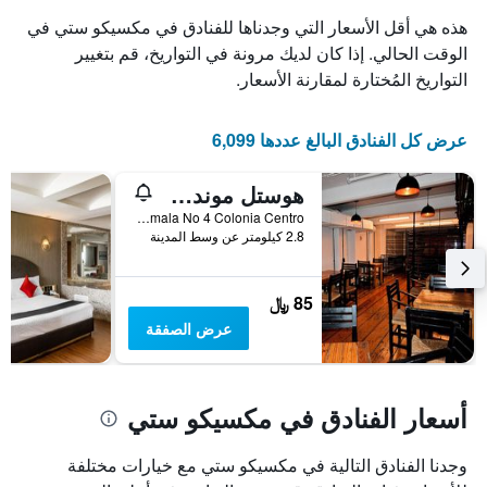
هذه هي أقل الأسعار التي وجدناها للفنادق في مكسيكو ستي في
الوقت الحالي. إذا كان لديك مرونة في التواريخ، قم بتغيير
التواريخ المُختارة لمقارنة الأسعار.
عرض كل الفنادق البالغ عددها 6,099
هوستل موندو جوفين
República de Guatemala No 4 Colonia Centro, مكسيكو ستي, ولاية مقاطعة مدينة مكسيكو الفيدرالية, المكسيك
2.8 كيلومتر عن وسط المدينة
85 ﷼
عرض الصفقة
أسعار الفنادق في مكسيكو ستي
وجدنا الفنادق التالية في مكسيكو ستي مع خيارات مختلفة