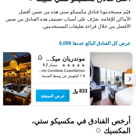
1
محور
X
محور
قيّم مستخدمونا فنادق مكسيكو ستي هذه من ضمن أفضل
Y
الذي
الذي
يعرض
الأماكن للإقامة. تعرّف على أسباب تصنيف هذه الفنادق من ضمن
عدد
يعرض
الأفضل من خلال قراءة تعليقات المستخدمين.
الأيام
متوسط
قبل
سعر
غرفة
الإقامة
عرض كل الفنادق البالغ عددها 6,099
في
يتضمن
عطلة
المخطط
موندريان ميكسيكو سيتي كونديسا
نهاية
التالي
1
هذا
5 نجوم
ممتاز 8.2
محور
الأسبوع
Aguascalientes 158 Hipodromo Condesa Cuauhtemoc, مكسيكو ستي, ولاية مقاطعة مدينة مكسيكو الفيدرالية, المكسيك
Y
خلال
1.9 كيلومتر عن وسط المدينة
آخر
الذي
3
يعرض
833 ﷼
أيام
متوسط
عرض الصفقة
سعر
غرفة
أرخص الفنادق في مكسيكو ستي،
المكسيك