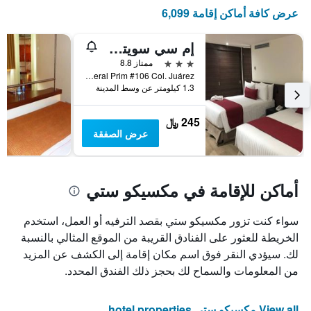
عرض كافة أماكن إقامة 6,099
إم سي سويتس مكسيكو سيتي
3 نجوم
ممتاز 8.8
General Prim #106 Col. Juárez, مكسيكو ستي, ولاية مقاطعة مدينة مكسيكو الفيدرالية, المكسيك
1.3 كيلومتر عن وسط المدينة
245 ﷼
عرض الصفقة
أماكن للإقامة في مكسيكو ستي
سواء كنت تزور مكسيكو ستي بقصد الترفيه أو العمل، استخدم
الخريطة للعثور على الفنادق القريبة من الموقع المثالي بالنسبة
لك. سيؤدي النقر فوق اسم مكان إقامة إلى الكشف عن المزيد
من المعلومات والسماح لك بحجز ذلك الفندق المحدد.
View all مكسيكو ستي hotel properties