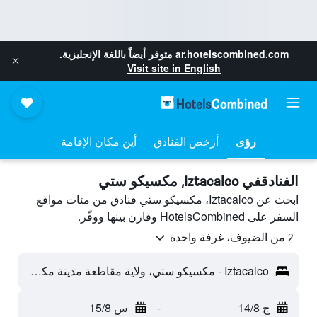
ar.hotelscombined.com
متوفر أيضاً باللغة الإنجليزية.
Visit site in English
رؤى
أرخص الفنادق
أين مكان الإقامة
الفنادقفي Iztacalco, مكسيكو ستي
ابحث عن Iztacalco، مكسيكو ستي فنادق من مئات مواقع
السفر على HotelsCombined وقارن بينها ووفّر.
2 من الضيوف، غرفة واحدة
Iztacalco - مكسيكو ستي، ولاية مقاطعة مدينة مكسيكو الفيدرالية، المكسيك
ج 14/8
-
س 15/8