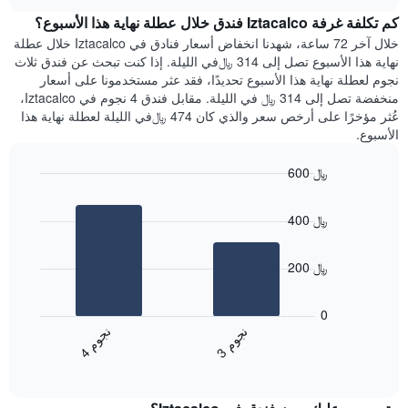
هذه
chart
محور
كم تكلفة غرفة Iztacalco فندق خلال عطلة نهاية هذا الأسبوع؟
الليلة
Y
الذي
خلال آخر 72 ساعة، شهدنا انخفاض أسعار فنادق في Iztacalco خلال عطلة
الذي
عُثر
نهاية هذا الأسبوع تصل إلى 314 ﷼في الليلة. إذا كنت تبحث عن فندق ثلاث
يعرض
عليه
نجوم لعطلة نهاية هذا الأسبوع تحديدًا، فقد عثر مستخدمونا على أسعار
متوسط
خلال
منخفضة تصل إلى 314 ﷼ في الليلة. مقابل فندق 4 نجوم في Iztacalco،
سعر
آخر
عُثر مؤخرًا على أرخص سعر والذي كان 474 ﷼في الليلة لعطلة نهاية هذا
غرفة
3
الأسبوع.
أيام
مع
600 ﷼
التصنيف
Bar
حسب
Chart
graphic.
chart
النجوم
400 ﷼
with
يتضمن
2
المخطط
bars.
1
200 ﷼
محور
يعرض
X
المخطط
0
التي
التالي
ن
م
ن
م
تعرض
متوسط
3
ج
و
4
ج
و
فئات
End
سعر
of
الفنادق
الغرفة
interactive
بالنجوم.
خلال
chart
يتضمن