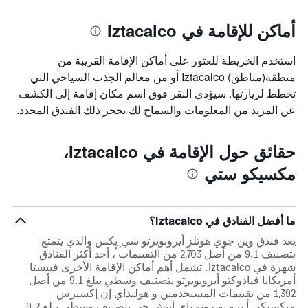
أماكن للإقامة في Iztacalco
استخدم الخريطة للعثور على أماكن الإقامة القريبة من
منطقة(مناطق) Iztacalco أو من معالم الجذب السياحي التي
تخطط لزيارتها. سيؤدي النقر فوق اسم مكان إقامة إلى الكشف
عن المزيد من المعلومات والسماح لك بحجز ذلك الفندق المحدد.
حقائق حول الإقامة في Iztacalco،
مكسيكو ستي
ما أفضل الفنادق في Iztacalco؟
يعد فندق وين جوي هوتلز أيروبويرتو سي ٕيٕكس والذي يتمتع
بتصنيف 9.1 من أصل 2,703 من التقييمات ، أحد أكثر الفنادق
شهرة في Iztacalco. تشمل أهم أماكن الإقامة الأخرى فييستا
أمريكانا فيادوكتو أيروبويرتو بتصنيف وسطي يبلغ 9.1 من أصل
1,392 من تقييمات المستخدمين و هوليداي إن إكسبرس
ميكسيكي أ يرو بويروتو باي آيتش جي بتصنيف وسطي يبلغ 9.2