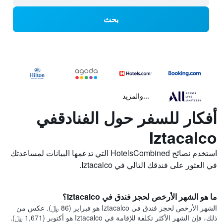
بحث
...والمزيد
أفكار للسفر حول الفنادقفي
Iztacalco
استخدم نصائح HotelsCombined التي تدعمها البيانات لمساعدتك
في العثور على فندقك التالي في Iztacalco.
ما هو الشهر الأرخص لحجز فندق في Iztacalco؟
الشهر الأرخص لحجز فندق في Iztacalco هو فبراير (86 ﷼). عكس من
ذلك، فإن الشهر الأكثر تكلفة للإقامة في Iztacalco هو أكتوبر (1,671 ﷼).