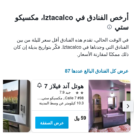
يتضمن
بالنجوم.
يتضمن
المخطط
1
المخطط
أرخص الفنادق في Iztacalco، مكسيكو
1
محور
ستي
X
محور
Y
الذي
الذي
يعرض
في الوقت الحالي، تقدم هذه الفنادق أقل سعر لليلة من بين
عدد
يعرض
الفنادق التي وجدناها في Iztacalco. فكّر بتواريخ بديلة إن كان
الأيام
متوسط
ذلك ممكنًا لمقارنة الأسعار.
قبل
سعر
غرفة
الإقامة
في
يتضمن
عرض كل الفنادق البالغ عددها 87
عطلة
المخطط
نهاية
التالي
1
هذا
هوتل آند فيلاز 7
محور
الأسبوع
2 نجمتين
جيد 7.9
Y
خلال
Calle 7 #98., مكسيكو ستي, ولاية مقاطعة مدينة مكسيكو الفيدرالية, المكسيك
آخر
الذي
10.3 كيلومتر عن وسط المدينة
3
يعرض
أيام
متوسط
سعر
59 ﷼
غرفة
عرض الصفقة