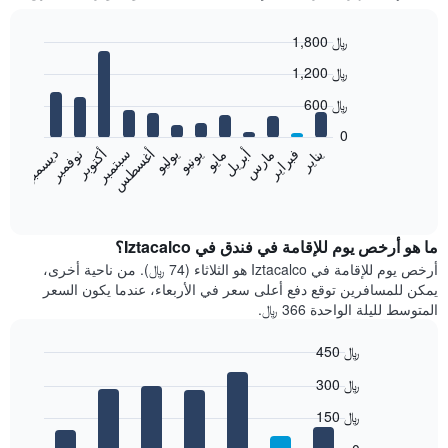
1,800 ﷼
Bar
Chart
1,200 ﷼
graphic.
chart
with
600 ﷼
12
bars.
0
فبراير
مايو
أغسطس
نوفمبر
يناير
أبريل
يوليو
أكتوبر
مارس
يونيو
سبتمبر
ديسمبر
يعرض
المخطط
End
of
التالي
interactive
متوسط
chart
سعر
ما هو أرخص يوم للإقامة في فندق في Iztacalco؟
غرفة
أرخص يوم للإقامة في Iztacalco هو الثلاثاء (74 ﷼). من ناحية أخرى،
كل
يمكن للمسافرين توقع دفع أعلى سعر في الأربعاء، عندما يكون السعر
شهر
المتوسط لليلة الواحدة 366 ﷼.
يتضمن
المخطط
450 ﷼
1
Bar
محور
Chart
300 ﷼
graphic.
chart
X
with
الذي
150 ﷼
7
يعرض
bars.