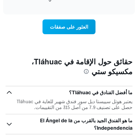
التالي
of
التالي
interactive
1
متوسط
chart
محور
سعر
Y
غرفة
العثور على صفقات
الذي
كل
يعرض
يوم
متوسط
في
سعر
الأسبوع
غرفة
يتضمن
المخطط
حقائق حول الإقامة في Tláhuac،
1
مكسيكو ستي
محور
X
الذي
يعرض
ما أفضل الفنادق في Tláhuac؟
أيام
الأسبوع.
يعتبر هوتل سييستا ديل سور فندق شهير للغاية في Tláhuac
يتضمن
حصل على تصنيف 7.9 من أصل 315 من التقييمات.
المخطط
التالي
ما هو الفندق الجيد بالقرب من El Ángel de la
1
Independencia؟
محور
Y