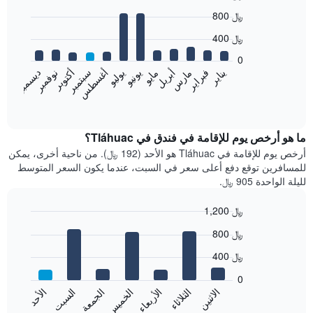
Bar
Chart
800 ﷼
graphic.
chart
with
400 ﷼
12
bars.
0
نوفمبر
فبراير
مايو
أغسطس
يناير
أبريل
يوليو
أكتوبر
مارس
يونيو
سبتمبر
ديسمبر
يعرض
المخطط
End
of
التالي
interactive
متوسط
chart
سعر
ما هو أرخص يوم للإقامة في فندق في Tláhuac؟
غرفة
أرخص يوم للإقامة في Tláhuac هو الأحد (192 ﷼). من ناحية أخرى، يمكن
كل
للمسافرين توقع دفع أعلى سعر في السبت، عندما يكون السعر المتوسط
شهر
لليلة الواحدة 905 ﷼.
يتضمن
المخطط
1,200 ﷼
1
Bar
محور
Chart
800 ﷼
graphic.
chart
X
with
الذي
400 ﷼
7
يعرض
bars.
0
الشهور.
الاثنين
الخميس
الأحد
الأربعاء
السبت
الثلاثاء
الجمعة
يتضمن
يعرض
المخطط
المخطط
End