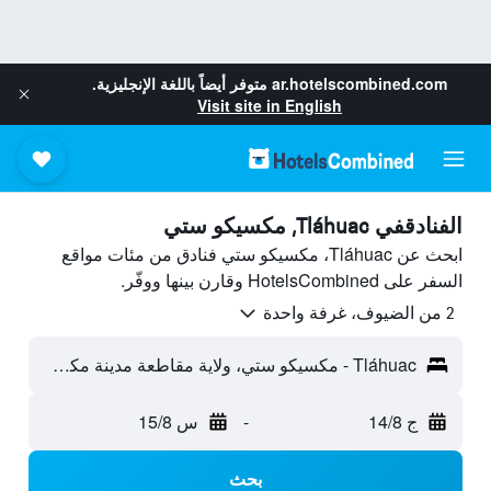
ar.hotelscombined.com
متوفر أيضاً باللغة الإنجليزية.
Visit site in English
الفنادقفي Tláhuac, مكسيكو ستي
ابحث عن Tláhuac، مكسيكو ستي فنادق من مئات مواقع
السفر على HotelsCombined وقارن بينها ووفّر.
2 من الضيوف، غرفة واحدة
Tláhuac - مكسيكو ستي، ولاية مقاطعة مدينة مكسيكو الفيدرالية، المكسيك
ج 14/8
-
س 15/8
بحث