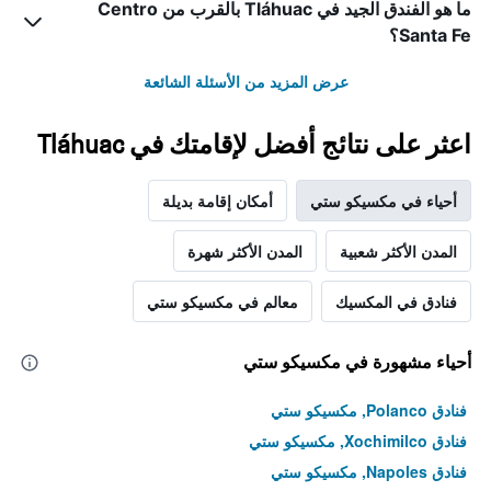
الذي
ما هو الفندق الجيد في Tláhuac بالقرب من Centro
يعرض
Santa Fe؟
متوسط
سعر
عرض المزيد من الأسئلة الشائعة
غرفة
اعثر على نتائج أفضل لإقامتك في Tláhuac
أحياء في مكسيكو ستي
أمكان إقامة بديلة
المدن الأكثر شعبية
المدن الأكثر شهرة
فنادق في المكسيك
معالم في مكسيكو ستي
أحياء مشهورة في مكسيكو ستي
فنادق Polanco, مكسيكو ستي
فنادق Xochimilco, مكسيكو ستي
فنادق Napoles, مكسيكو ستي