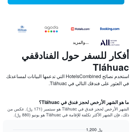
...والمزيد
أفكار للسفر حول الفنادقفي
Tláhuac
استخدم نصائح HotelsCombined التي تدعمها البيانات لمساعدتك
في العثور على فندقك التالي في Tláhuac.
ما هو الشهر الأرخص لحجز فندق في Tláhuac؟
الشهر الأرخص لحجز فندق في Tláhuac هو سبتمبر (171 ﷼). عكس من
ذلك، فإن الشهر الأكثر تكلفة للإقامة في Tláhuac هو يونيو (880 ﷼).
1,200 ﷼