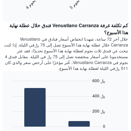
ن
م
ن
م
المخطط
متوسط
3
ج
و
4
ج
و
التالي
End
سعر
1
of
الغرفة
interactive
محور
هذه
chart
Y
كم تكلفة غرفة Venustiano Carranza فندق خلال عطلة نهاية
الليلة
الذي
الذي
هذا الأسبوع؟
يعرض
عُثر
خلال آخر 72 ساعة، شهدنا انخفاض أسعار فنادق في Venustiano
متوسط
عليه
Carranza خلال عطلة نهاية هذا الأسبوع تصل إلى 75 ﷼في الليلة. إذا كنت
سعر
خلال
تبحث عن فندق ثلاث نجوم لعطلة نهاية هذا الأسبوع تحديدًا، فقد عثر
غرفة
آخر
مستخدمونا على أسعار منخفضة تصل إلى 75 ﷼ في الليلة. مقابل فندق 4
3
نجوم في Venustiano Carranza، عُثر مؤخرًا على أرخص سعر والذي كان
أيام
511 ﷼في الليلة لعطلة نهاية هذا الأسبوع.
مع
التصنيف
600 ﷼
حسب
النجوم
Bar
Chart
graphic.
يتضمن
chart
400 ﷼
with
المخطط
2
1
bars.
محور
200 ﷼
X
يعرض
التي
المخطط
تعرض
0
التالي
فئات