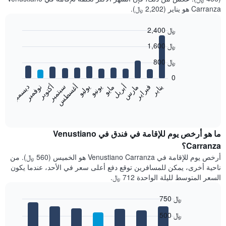
Carranza هو يناير (2,202 ﷼).
2,400 ﷼
Bar
Chart
1,600 ﷼
graphic.
chart
with
800 ﷼
12
bars.
0
فبراير
مايو
أغسطس
نوفمبر
يناير
أبريل
يوليو
أكتوبر
مارس
يونيو
سبتمبر
ديسمبر
يعرض
المخطط
End
of
التالي
interactive
متوسط
chart
سعر
ما هو أرخص يوم للإقامة في فندق في Venustiano
غرفة
Carranza؟
كل
أرخص يوم للإقامة في Venustiano Carranza هو الخميس (560 ﷼). من
شهر
ناحية أخرى، يمكن للمسافرين توقع دفع أعلى سعر في الأحد، عندما يكون
يتضمن
السعر المتوسط لليلة الواحدة 712 ﷼.
المخطط
1
750 ﷼
محور
X
Bar
Chart
500 ﷼
graphic.
الذي
chart
with