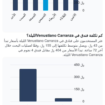
يعرض
250 ﷼
7
الشهور.
bars.
يتضمن
0
المخطط
الاثنين
الثلاثاء
الأربعاء
الخميس
الجمعة
السبت
الأحد
يعرض
التالي
المخطط
End
1
of
التالي
محور
interactive
متوسط
chart
Y
سعر
كم تكلفة فندق في Venustiano Carranzaالليلة؟
الذي
غرفة
عثر المستخدمون على فنادق في Venustiano Carranza الليلة بأسعار تبدأ
يعرض
كل
من 43 ﷼، ويصل متوسط تكلفتها إلى 155 ﷼، وفقًا لعمليات البحث خلال
متوسط
يوم
سعر
آخر 72 ساعة. تبدأ الأسعار من 404 ﷼ مقابل فندق 4 نجوم في
في
غرفة
Venustiano Carranza الليلة.
الأسبوع
يتضمن
450 ﷼
المخطط
Bar
1
Chart
graphic.
chart
محور
300 ﷼
with
X
2
الذي
bars.
يعرض
150 ﷼
أيام
يعرض
الأسبوع.
المخطط
0
يتضمن
التالي