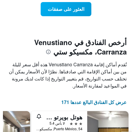
عند
الذي
العثور على صفقات
يعرض
اقتراب
تاريخ
فئات
الإقامة
الفنادق
يتضمن
بالنجوم.
يتضمن
المخطط
1
المخطط
أرخص الفنادق في Venustiano
1
محور
Carranza، مكسيكو ستي
X
محور
Y
الذي
الذي
يعرض
تُقدم أماكن إقامة Venustiano Carranza هذه أقل سعر لليلة
عدد
يعرض
من بين أماكن الإقامة التي صادفناها. نظرًا لأن الأسعار يمكن أن
الأيام
متوسط
تختلف حسب التواريخ، قم بتغيير التواريخ إذا كانت لديك مرونة
قبل
سعر
غرفة
الإقامة
في المواعيد لمقارنة الأسعار.
في
يتضمن
عطلة
المخطط
نهاية
التالي
عرض كل الفنادق البالغ عددها 171
1
هذا
محور
الأسبوع
هوتل بويرتو مكسيكو
Y
خلال
آخر
الذي
3 نجوم
لا بأس 5.4
3
يعرض
Puerto México, 54, مكسيكو ستي, ولاية مقاطعة مدينة مكسيكو الفيدرالية, المكسيك