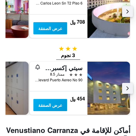
Capitan Carlos Leon Sn T2 Piso 6, مكسيكو ستي, ولاية مقاطعة مدينة مكسيكو الفيدرالية, المكسيك
708 ﷼
عرض الصفقة
3 نجوم
3 نجوم
سيتي إكسبرس باي ماريوت سيوداد دي ميكسيكو أيروبويرتو
3 نجوم
ممتاز 8.5
Boulevard Puerto Aereo No 90, مكسيكو ستي, ولاية مقاطعة مدينة مكسيكو الفيدرالية, المكسيك
454 ﷼
عرض الصفقة
أماكن للإقامة في Venustiano Carranza