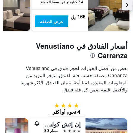
7.4 كيلومتر عن وسط المدينة
أيام
متوسط
سعر
غرفة
166 ﷼
عرض الصفقة
أسعار الفنادق في Venustiano
Carranza
بعض من أفضل الخيارات لحجز فندق في Venustiano
Carranza مصنفة حسب فئة الفندق. لنوفر المزيد من
المعلومات المفيدة، قمنا أيضًا بتبيان الفنادق الأكثر شهرة
والأفضل قيمة ضمن كل فئة فندق.
4 نجوم
4 نجوم أو أكثر
إن إتش كوليكشن مكسيكو سيتي أيربورت ترمينال2
4 نجوم
ممتاز 8.3