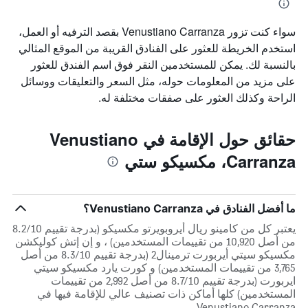
سواء كنت تزور Venustiano Carranza بقصد الترفيه أو العمل،
استخدم الخريطة للعثور على الفنادق القريبة من الموقع المثالي
بالنسبة لك. يمكن للمستخدمين النقر فوق اسم الفندق للعثور
على مزيد من المعلومات حوله، مثل السعر والتعليقات ووسائل
الراحة وكذلك العثور على صفقات مختلفة له.
حقائق حول الإقامة في Venustiano
Carranza، مكسيكو ستي
ما أفضل الفنادق في Venustiano Carranza؟
يعتبر كل من كامينو ريال أيروبويرتو مكسيكو (بدرجة تقييم 8.2/10
من أصل 10,920 من تقييمات المستخدمين) ، و إن إتش كوليكشن
مكسيكو سيتي أيربورت ترمينال2 (بدرجة تقييم 8.3/10 من أصل
3,765 من تقييمات المستخدمين) و كورت يارد مكسيكو سيتي
ايربورت (بدرجة تقييم 8.7/10 من أصل 2,992 من تقييمات
المستخدمين) كلها أماكن ذات تصنيف عالي للإقامة فيها في
Venustiano Carranza