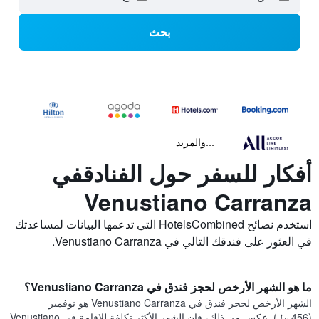
بحث
...والمزيد
أفكار للسفر حول الفنادقفي
Venustiano Carranza
استخدم نصائح HotelsCombined التي تدعمها البيانات لمساعدتك
في العثور على فندقك التالي في Venustiano Carranza.
ما هو الشهر الأرخص لحجز فندق في Venustiano Carranza؟
الشهر الأرخص لحجز فندق في Venustiano Carranza هو نوفمبر
(456 ﷼). عكس من ذلك، فإن الشهر الأكثر تكلفة للإقامة في Venustiano