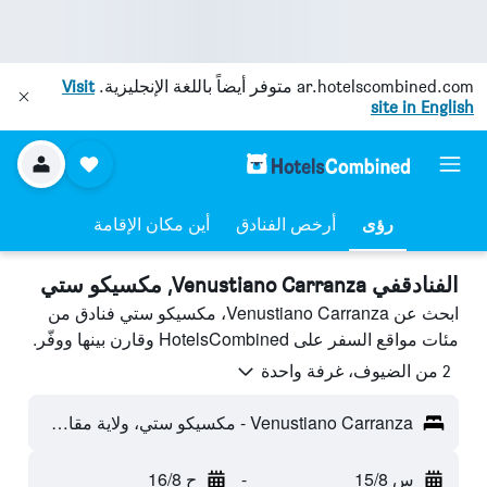
ar.hotelscombined.com
متوفر أيضاً باللغة الإنجليزية.
Visit
site in English
رؤى
أرخص الفنادق
أين مكان الإقامة
الفنادقفي Venustiano Carranza, مكسيكو ستي
ابحث عن Venustiano Carranza، مكسيكو ستي فنادق من
مئات مواقع السفر على HotelsCombined وقارن بينها ووفّر.
2 من الضيوف، غرفة واحدة
Venustiano Carranza - مكسيكو ستي، ولاية مقاطعة مدينة مكسيكو الفيدرالية، المكسيك
س 15/8
-
ح 16/8