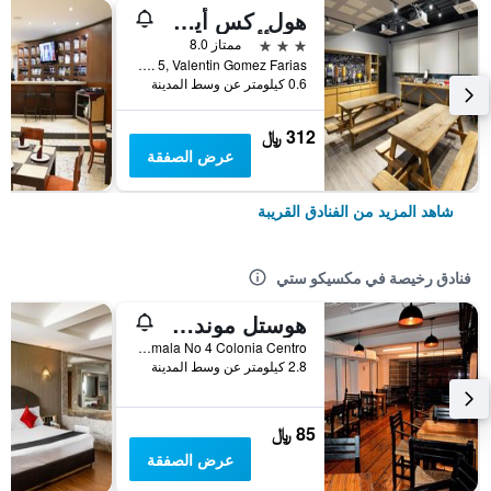
هول ٕ ٕكس أيروبويرتو ٕ ٕيكسس ترايدمارك كوليكشن باي ويندام
3 نجوم
ممتاز 8.0
Calle 17 No. 5, Valentin Gomez Farias, مكسيكو ستي, ولاية مقاطعة مدينة مكسيكو الفيدرالية, المكسيك
0.6 كيلومتر عن وسط المدينة
312 ﷼
عرض الصفقة
شاهد المزيد من الفنادق القريبة
فنادق رخيصة في مكسيكو ستي
هوستل موندو جوفين
República de Guatemala No 4 Colonia Centro, مكسيكو ستي, ولاية مقاطعة مدينة مكسيكو الفيدرالية, المكسيك
2.8 كيلومتر عن وسط المدينة
85 ﷼
عرض الصفقة