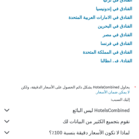
الفنادق في إندونيسيا
الفنادق في الامارات العربية المتحدة
الفنادق في البحرين
الفنادق في مصر
الفنادق في فرنسا
الفنادق في المملكة المتحدة
الفنادق في إيطاليا
الفنادق في تايلاند
*
يحاول HotelsCombined بشكل دائم الحصول على الأسعار الدقيقة، ولكن
لا يمكن ضمان الأسعار
.
إليك السبب:
HotelsCombined ليس البائع
نقوم بتجميع الكثير من البيانات لك
لماذا لا تكون الأسعار دقيقة بنسبة 100٪؟