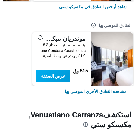
شاهد أرخص الفنادق في مكسيكو ستي
الفنادق الموصى بها
موندريان ميكسيكو سيتي كونديسا
5 نجوم
ممتاز 8.2
Aguascalientes 158 Hipodromo Condesa Cuauhtemoc, مكسيكو ستي, ولاية مقاطعة مدينة مكسيكو الفيدرالية, المكسيك
1.9 كيلومتر عن وسط المدينة
815 ﷼
عرض الصفقة
مشاهدة الفنادق الأخرى الموصى بها
استكشفVenustiano Carranza,
مكسيكو ستي