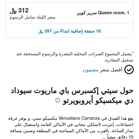
312 ﷼
Queen room، 1 سرير كوين
سعر الليلة شامل الرسوم
18 صفقة إضافية ابتداءً من 397 ﷼
*
يشمل المجموع الضرائب المحلية المقدرة والرسوم المستحقة عند
تسجيل المغادرة.
أفضل سعر
مضمون
حول سيتي إكسبرس باي ماريوت سيوداد
دي ميكسيكو أيروبويرتو
يقع هذا الفندق في Venustiano Carranza مكسيكو ستي، و يوفر غرفة
اجتماعات، إنترنت لاسلكي مجاني في الأماكن العامة واستقبال على
مدار الساعة. بالقرب من الأماكن السياحية في المنطقة وضمن مسافة
10 دقائق مشياً ...