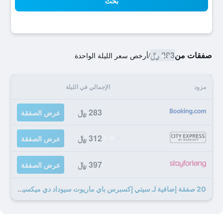
بحث
صفقات من
283 ﷼
/
أرخص سعر الليلة الواحدة
مزود
الإجمالي في الليلة
283 ﷼
عرض الصفقة
312 ﷼
عرض الصفقة
397 ﷼
عرض الصفقة
20 صفقة إضافية لـ سيتي إكسبرس باي ماريوت سيوداد دي ميكسيكو أيروبويرتو